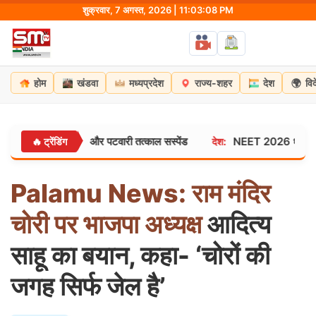
Skip
शुक्रवार, 7 अगस्त, 2026 | 11:03:08 PM
to
content
🌍
होम
खंडवा
मध्यप्रदेश
राज्य-शहर
देश
वि
HO, तहसीलदार और पटवारी तत्काल सस्पेंड
NEET 2026 धांधली: परीक्षा से
🔥 ट्रेंडिंग
देश:
Palamu
News:
राम
मंदिर
चोरी
पर
भाजपा
अध्यक्ष
आदित्य
साहू का बयान, कहा- ‘चोरों की
जगह सिर्फ जेल है’