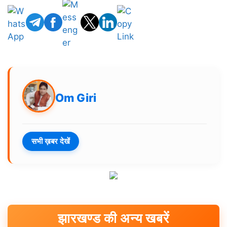
Om Giri
सभी ख़बर देखें
झारखण्ड की अन्य खबरें