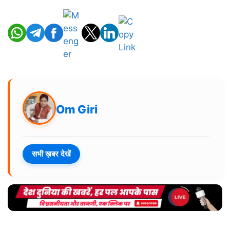
Om Giri
सभी ख़बर देखें