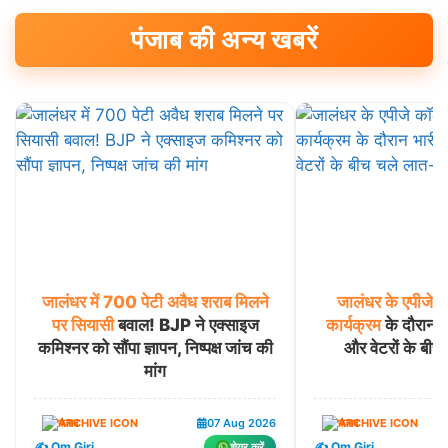
पंजाब की अन्य खबरें
जालंधर
में
700
पेटी
अवैध
शराब
मिलने
जालंधर
के
एपीजे
क
पर
सियासी
बवाल! BJP ने एक्साइज
कार्यक्रम
के दौरान भा
कमिश्नर को सौंपा ज्ञापन, निष्पक्ष जांच की
और वेटरों के बीच 
मांग
पंजाब
07 Aug 2026
पंजाब
✍️ Om Giri
✍️ Om Giri
शेयर करें