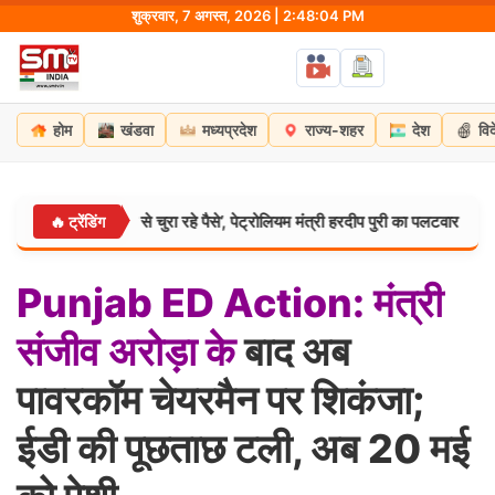
Skip
शुक्रवार, 7 अगस्त, 2026 | 2:48:05 PM
to
content
होम
खंडवा
मध्यप्रदेश
राज्य-शहर
देश
वि
ी जेब से चुरा रहे पैसे’, पेट्रोलियम मंत्री हरदीप पुरी का पलटवार
महारा
🔥 ट्रेंडिंग
बिहार:
Punjab
ED
Action:
मंत्री
संजीव
अरोड़ा
के
बाद अब
पावरकॉम चेयरमैन पर शिकंजा;
ईडी की पूछताछ टली, अब 20 मई