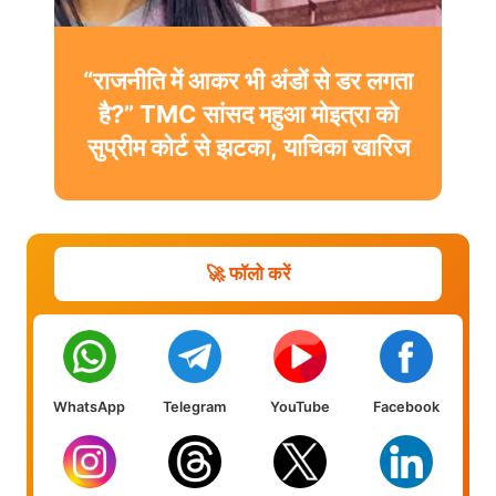
“राजनीति में आकर भी अंडों से डर लगता
है?” TMC सांसद महुआ मोइत्रा को
सुप्रीम कोर्ट से झटका, याचिका खारिज
🚀 फॉलो करें
WhatsApp
Telegram
YouTube
Facebook