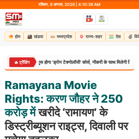
Skip
रविवार, 9 अगस्त, 2026 | 4:10:40 AM
to
content
होम
खंडवा
मध्यप्रदेश
राज्य-शहर
देश
वि
ों के लिए शुरू होगा ‘ड्रोन टेक्नोलॉजी’ कोर्स, नौकरी के साथ मिलेगी डिग्री
🔥 ट्रेंडिंग
मध्यप्
Ramayana
Movie
Rights:
करण
जौहर
ने
250
करोड़
में
खरीदे ‘रामायण’ के
डिस्ट्रीब्यूशन राइट्स, दिवाली पर