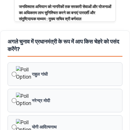
जनविश्वास अभियान को नागरिकों तक सरकारी सेवाओं और योजनाओं
का अधिकतम लाभ सुनिश्चित करने का बनाएं पारदर्शी और
संतुष्टिदायक माध्यम : मुख्य सचिव श्री बर्णवाल
मुरैना के डायल-112 हीरोज
अगले चुनाव में प्रधानमंत्री के रूप में आप किस चेहरे को पसंद
करेंगे?
मध्यप्रदेश पुलिस का साइबर नवाचार राष्ट्रीय मंच पर सम्मानित
मध्यप्रदेश की खुशी का भारतीय फेंसिंग टीम में चयन
राहुल गांधी
तेंदुए के अवैध शिकार एवं तस्करी मामले में एमपी एसटीएसएफ ने 8वें
शिकारी को किया गिरफ्तार
नरेन्द्र मोदी
मध्यप्रदेश पॉवर जनरेटिंग कम्पनी के निदेशक (वाणिज्य) कार्यालय
को मिला आईएसओ प्रमाणीकरण
योगी आदित्यनाथ