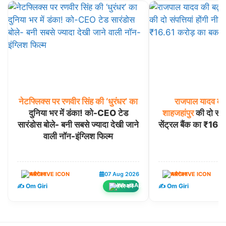
नेटफ्लिक्स
पर
रणवीर
सिंह
की
‘धुरंधर’
का
राजपाल
यादव
की
दुनिया भर में डंका! को-CEO टेड
शाहजहांपुर
की दो संपत्
सारंडोस बोले- बनी सबसे ज्यादा देखी जाने
सेंट्रल बैंक का ₹16.
वाली नॉन-इंग्लिश फिल्म
मनोरंजन
07 Aug 2026
मनोरंजन
✍️ Om Giri
✍️ Om Giri
शेयर करें