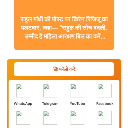
राहुल गांधी की पोस्ट पर किरेन रिजिजू का
पलटवार, कहा— “राहुल की सोच बदली,
उम्मीद है महिला आरक्षण बिल का करेंगे
समर्थन”
🚀 फॉलो करें
WhatsApp
Telegram
YouTube
Facebook