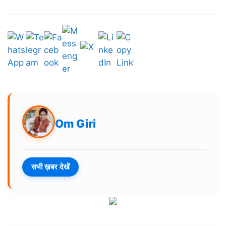
Om Giri
सभी ख़बर देखें