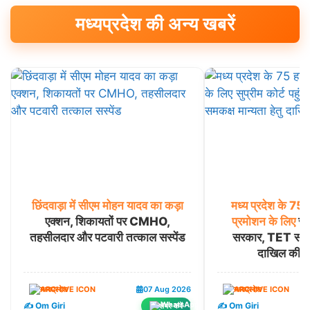
मध्यप्रदेश की अन्य खबरें
छिंदवाड़ा
में
सीएम
मोहन
यादव
का
कड़ा
मध्य
प्रदेश
के
75
एक्शन, शिकायतों पर CMHO,
प्रमोशन
के
लिए
सुप
तहसीलदार और पटवारी तत्काल सस्पेंड
सरकार, TET समकक्
दाखिल की पू
मध्यप्रदेश
07 Aug 2026
मध्यप्रदेश
✍️ Om Giri
✍️ Om Giri
शेयर करें