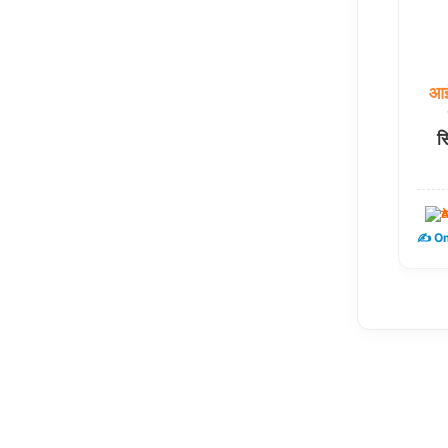
आ
सि
ट
✍️ Om