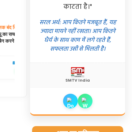
काटता है।"
सरल अर्थ: आप कितने मजबूत हैं, यह
नक
बंद
किए
हजारों
गूगल
पिक्सल
11
सीरीज
लॉन्च
से
पहले
लीक:
ज्यादा मायने नहीं रखता। आप कितने
यू का सच, जानें बैन से
चारों
मॉडल्स की संभावित कीमतें और धांसू फीचर्स
धैर्य के साथ काम में लगे रहते हैं,
न करने के तरीके
आए सामने, जानें पूरी डिटेल्स
सफलता उसी से मिलती है।
04 Aug 2026
टेक्नोलॉजी
03 Aug 2026
✍️ Om Giri
शेयर करें
शेयर करें
SMTV India