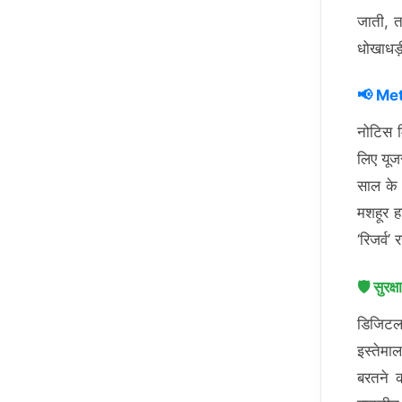
जाती, 
धोखाधड़ी
📢
Meta
नोटिस म
लिए यूज
साल के 
मशहूर ह
‘रिजर्व
🛡️
सुरक्
डिजिटल 
इस्तेम
बरतने 