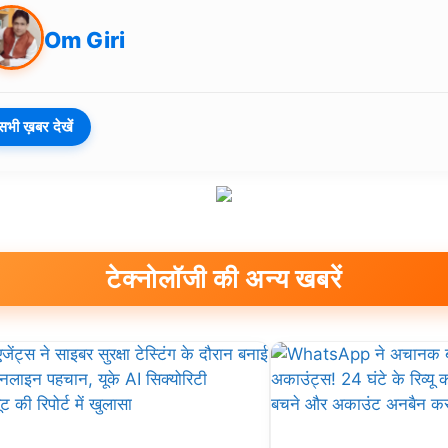
Om Giri
सभी ख़बर देखें
टेक्नोलॉजी की अन्य खबरें