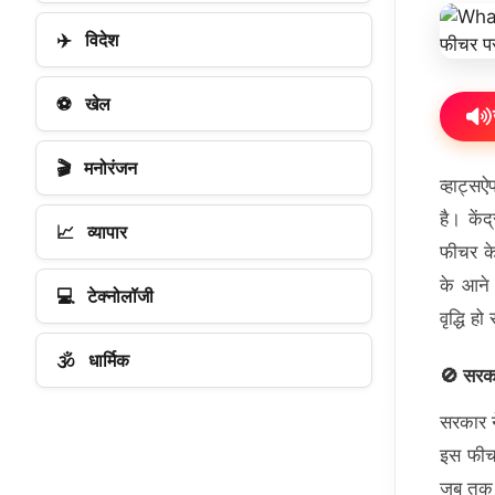
✈️
विदेश
⚽
खेल
🎬
मनोरंजन
व्हाट्सऐ
है। कें
📈
व्यापार
फीचर के
के आने 
💻
टेक्नोलॉजी
वृद्धि ह
🕉️
धार्मिक
🚫
सरका
सरकार न
इस फीचर
जब तक इ