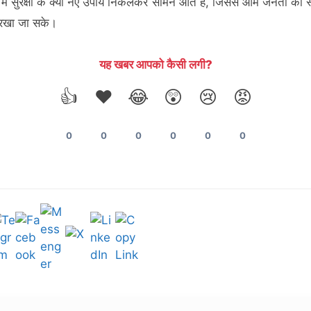
में सुरक्षा के क्या नए उपाय निकलकर सामने आते हैं, जिससे आम जनता को स्क
त रखा जा सके।
यह खबर आपको कैसी लगी?
👍
❤️
😂
😲
😢
😡
0
0
0
0
0
0