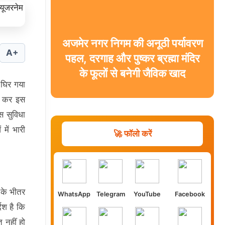
अजमेर नगर निगम की अनूठी पर्यावरण
A+
पहल, दरगाह और पुष्कर ब्रह्मा मंदिर
के फूलों से बनेगी जैविक खाद
ं घिर गया
री कर इस
स सुविधा
में भारी
🚀 फॉलो करें
 के भीतर
WhatsApp
Telegram
YouTube
Facebook
ेश है कि
 नहीं हो