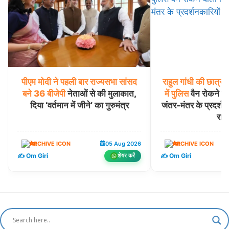
पीएम
मोदी
ने
पहली
बार
राज्यसभा
सांसद
राहुल
गांधी
की
छात्रों
बने
36
बीजेपी
नेताओं से की मुलाकात,
में
पुलिस
वैन रोकने व
दिया ‘वर्तमान में जीने’ का गुरुमंत्र
जंतर-मंतर के प्रदर्शनक
राज
देश
05 Aug 2026
देश
✍️ Om Giri
✍️ Om Giri
शेयर करें