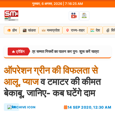
Skip
गुरुवार, 6 अगस्त, 2026 | 7:16:26 AM
to
content
होम
खंडवा
मध्यप्रदेश
राज्य-शहर
देश
वि
ं भयभीत, शास्त्र सम्मत नियमों का पालन कर पुनः शुरू करें यात्रा
लखन
🔥 ट्रेंडिंग
उत्तरप्रदेश:
ऑपरेशन
ग्रीन
की
विफलता
से
आलू,
प्याज
व टमाटर की कीमत
बेकाबू, जानिए- कब घटेंगे दाम
14 SEP 2020, 12:30 AM
देश