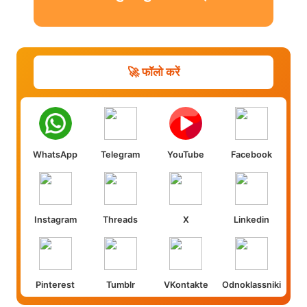
🚀 फॉलो करें
WhatsApp
Telegram
YouTube
Facebook
Instagram
Threads
X
Linkedin
Pinterest
Tumblr
VKontakte
Odnoklassniki