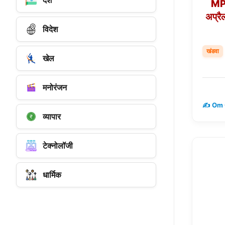
देश
MP
अप्रै
विदेश
खंडवा
खेल
मनोरंजन
✍️ Om 
व्यापार
टेक्नोलॉजी
धार्मिक