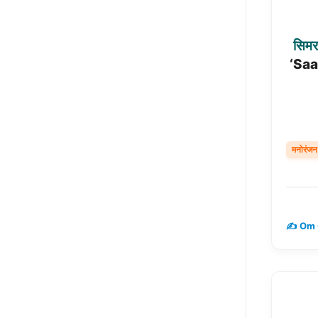
सिम
‘Saa-
मनोरंजन
✍️ Om 