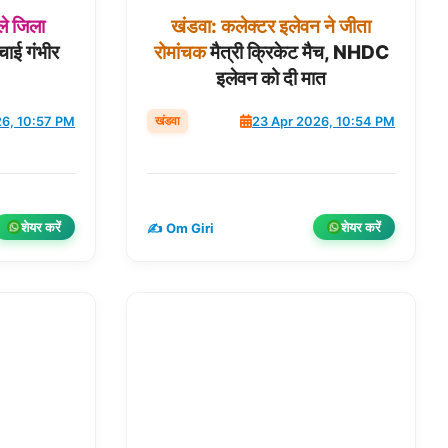
ले
जिला
खंडवा:
कलेक्टर
इलेवन
ने
जीता
बचाई गंभीर
रोमांचक
मैत्री क्रिकेट मैच, NHDC
इलेवन को दी मात
खंडवा
26, 10:57 PM
23 Apr 2026, 10:54 PM
शेयर करें
शेयर करें
✍️ Om Giri