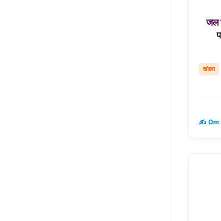
जल
प
खंडवा
✍️ Om 