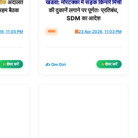
ोक
अदालत
खंडवा:
मोरटक्का
में
सड़क
किनारे
मिर्ची
अहम बैठक
की दुकानें लगाने पर पूर्णतः प्रतिबंध,
SDM का आदेश
खंडवा
26, 11:05 PM
23 Apr 2026, 11:03 PM
शेयर करें
शेयर करें
✍️ Om Giri