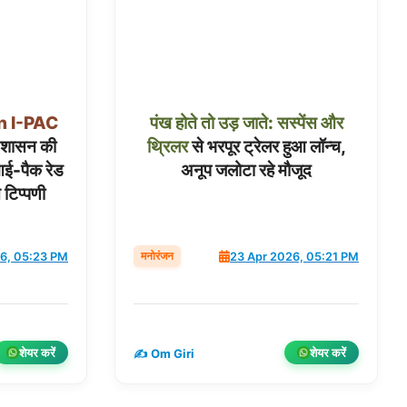
n
I-PAC
पंख
होते
तो
उड़
जाते:
सस्पेंस
और
शासन की
थ्रिलर
से भरपूर ट्रेलर हुआ लॉन्च,
 आई-पैक रेड
अनूप जलोटा रहे मौजूद
टिप्पणी
मनोरंजन
6, 05:23 PM
23 Apr 2026, 05:21 PM
शेयर करें
शेयर करें
✍️ Om Giri