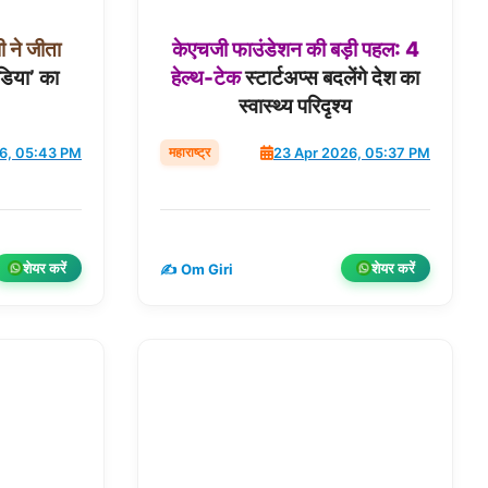
ी
ने
जीता
केएचजी
फाउंडेशन
की
बड़ी
पहल:
4
डिया’ का
हेल्थ-टेक
स्टार्टअप्स बदलेंगे देश का
स्वास्थ्य परिदृश्य
महाराष्ट्र
6, 05:43 PM
23 Apr 2026, 05:37 PM
शेयर करें
शेयर करें
✍️ Om Giri