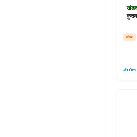
खंडव
कुख्
खंडवा
✍️ Om 