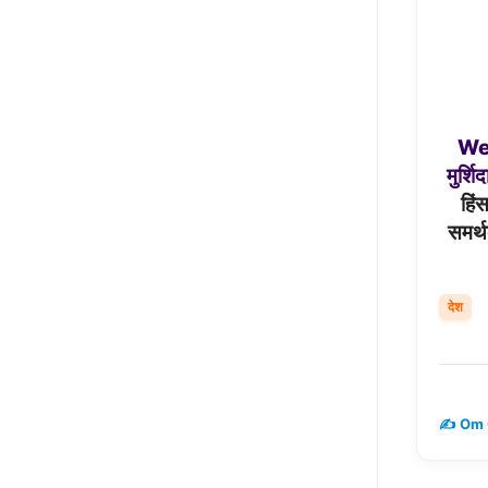
We
मुर्शि
हिं
समर्थ
देश
✍️ Om 