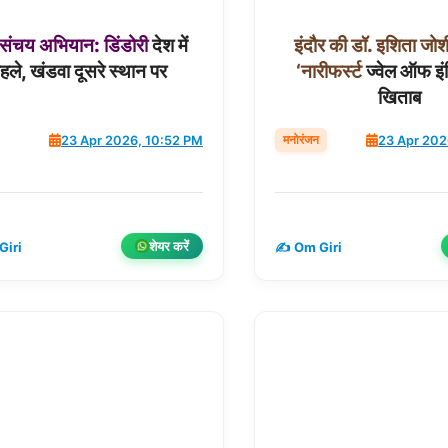
संचय
अभियान:
डिंडोरी
देश में
इंदौर
की
डॉ.
इशिता
जोश
हले, खंडवा दूसरे स्थान पर
‘नारीफर्स्ट
ज्वेल ऑफ इं
खिताब
मनोरंजन
23 Apr 2026, 10:52 PM
23 Apr 202
शेयर करें
Giri
✍️ Om Giri