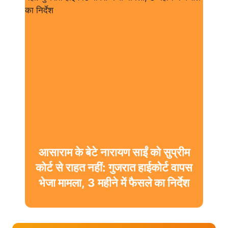
“राजनीति में आकर भी अंडों से डर लगता
है?” TMC सांसद महुआ मोइत्रा को
सुप्रीम कोर्ट से झटका, याचिका खारिज