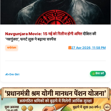
Navgunjara
Movie:
15
मई
को
रिलीज
होगी
अमित
दीक्षित की
‘नवगुंजरा’, फर्स्ट लुक ने बढ़ाया सस्पेंस
मनोरंजन
27 Apr 2026, 11:58 PM
शेयर करें
✍️ Om Giri