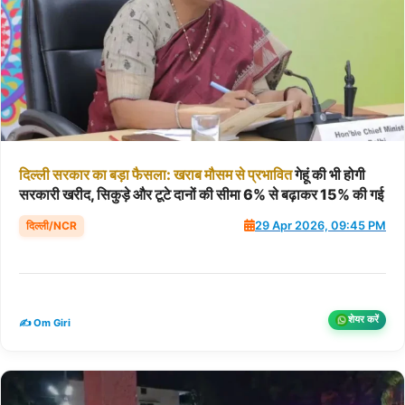
दिल्ली
सरकार
का
बड़ा
फैसला:
खराब
मौसम
से
प्रभावित
गेहूं की भी होगी
सरकारी खरीद, सिकुड़े और टूटे दानों की सीमा 6% से बढ़ाकर 15% की गई
दिल्ली/NCR
29 Apr 2026, 09:45 PM
शेयर करें
✍️ Om Giri