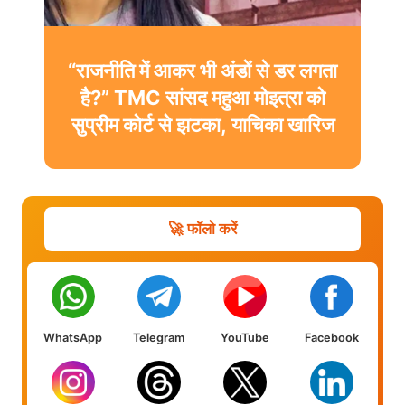
“राजनीति में आकर भी अंडों से डर लगता
है?” TMC सांसद महुआ मोइत्रा को
सुप्रीम कोर्ट से झटका, याचिका खारिज
🚀 फॉलो करें
WhatsApp
Telegram
YouTube
Facebook