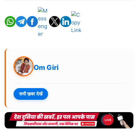
Om Giri
सभी ख़बर देखें