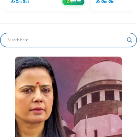
✍️ Om Giri
✍️ Om Giri
शेयर करें