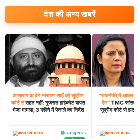
देश की अन्य खबरें
आसाराम
के
बेटे
नारायण
साईं
को
सुप्रीम
“राजनीति
में
आकर
भी
कोर्ट
से
राहत नहीं: गुजरात हाईकोर्ट वापस
है?”
TMC सांसद मह
भेजा मामला, 3 महीने में फैसले का निर्देश
सुप्रीम कोर्ट से झट
देश
07 Aug 2026
देश