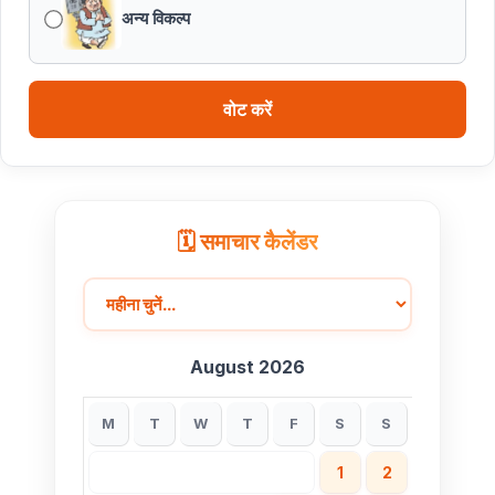
अन्य विकल्प
वोट करें
🗓️ समाचार कैलेंडर
August 2026
M
T
W
T
F
S
S
1
2