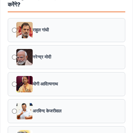
करेंगे?
राहुल गांधी
नरेन्द्र मोदी
योगी आदित्यनाथ
अरविन्द केजरीवाल