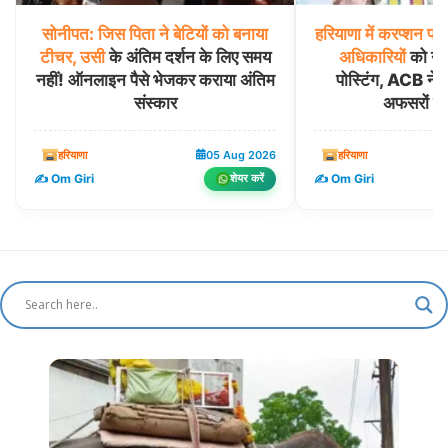
सोनीपत:
जिस
पिता
ने
बेटियों
को
बनाया
हरियाणा
में
करप्शन
पर
टीचर,
उसी
के अंतिम दर्शन के लिए समय
अधिकारियों
को नहीं
नहीं! ऑनलाइन पैसे भेजकर कराया अंतिम
पोस्टिंग, ACB ने 
संस्कार
अफसरों की
हरियाणा
05 Aug 2026
हरियाणा
✍️ Om Giri
✍️ Om Giri
शेयर करें