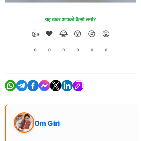
यह खबर आपको कैसी लगी?
👍
❤️
😂
😲
😢
😡
0
0
0
0
0
0
Om Giri