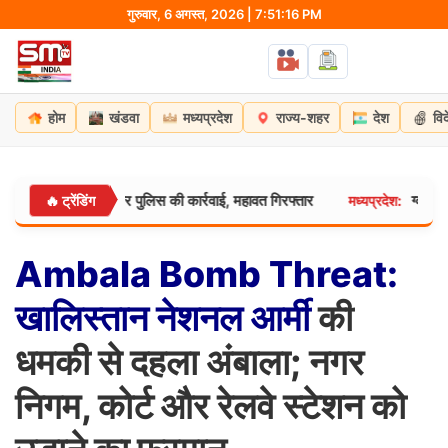
Skip
गुरुवार, 6 अगस्त, 2026 | 7:51:18 PM
to
content
होम
खंडवा
मध्यप्रदेश
राज्य-शहर
देश
वि
ी! इंदौर पुलिस की कार्रवाई, महावत गिरफ्तार
ग्वालियर में MITS की बी
🔥 ट्रेंडिंग
मध्यप्रदेश:
Ambala
Bomb
Threat:
खालिस्तान
नेशनल
आर्मी
की
धमकी से दहला अंबाला; नगर
निगम, कोर्ट और रेलवे स्टेशन को