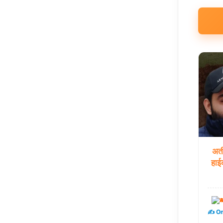
अत
हाईक
उ
✍️ Om