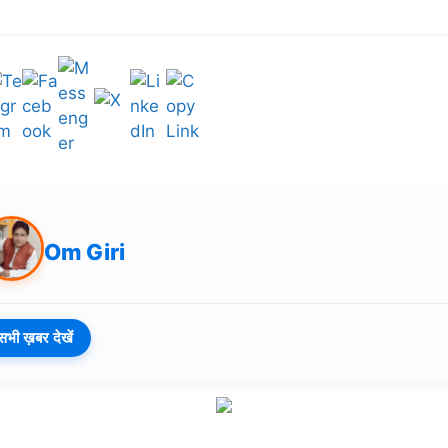
Om Giri
सभी ख़बर देखें