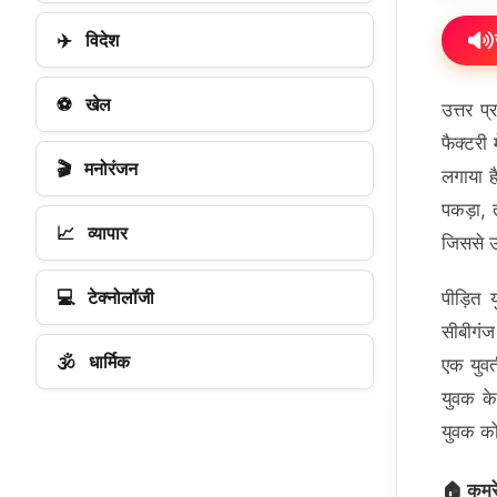
✈️
विदेश
⚽
खेल
उत्तर प
फैक्टरी
🎬
मनोरंजन
लगाया ह
पकड़ा, 
📈
व्यापार
जिससे उ
💻
टेक्नोलॉजी
पीड़ित 
सीबीगंज
🕉️
धार्मिक
एक युवत
युवक के
युवक क
🏠 कमरे 