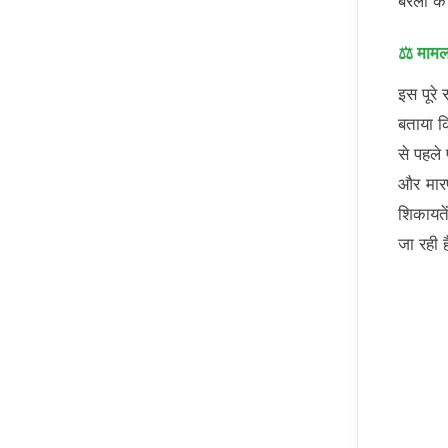
बरेली क
⚖️ मामल
इस पूरे
बताया क
से पहले
और मारप
शिकायतें
जा रही 