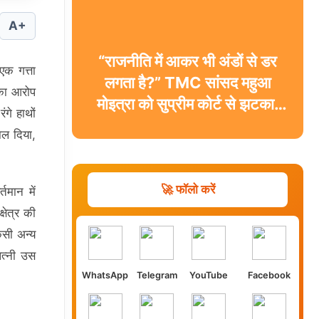
A+
“राजनीति में आकर भी अंडों से डर
एक गत्ता
लगता है?” TMC सांसद महुआ
 का आरोप
मोइत्रा को सुप्रीम कोर्ट से झटका,
गे हाथों
याचिका खारिज
ाल दिया,
🚀 फॉलो करें
तमान में
षेत्र की
िसी अन्य
पत्नी उस
WhatsApp
Telegram
YouTube
Facebook