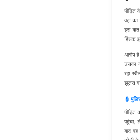
पीड़ित 
वहां का
इस बात 
हिंसक झ
आरोप है
उसका गल
रहा खौल
झुलस गय
👮 पुलि
पीड़ित 
पहुंचा,
बाद वह 