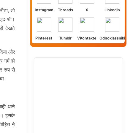
लौटा, तो
Instagram
Threads
X
Linkedin
ौजूद थी।
ही देखते
Pinterest
Tumblr
VKontakte
Odnoklassniki
 दिया और
 गर्म हो
र रूप से
ंचा।
ाही थाने
या। इसके
ीड़ित ने