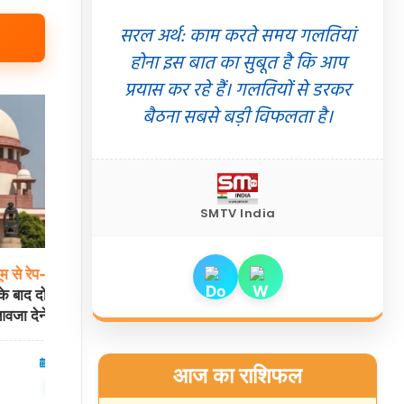
सरल अर्थ: काम करते समय गलतियां
होना इस बात का सुबूत है कि आप
प्रयास कर रहे हैं। गलतियों से डरकर
बैठना सबसे बड़ी विफलता है।
SMTV India
ूम
से
रेप-हत्या
मामला,
अतीक
अहमद
के
सबसे
छोटे
बेटे
आबान
की
े बाद दो प्राइवेट
सड़क
हादसे
में मौत: झांसी जेल में बंद भाई अली
जा देने को राजी
से मिलने जाते वक्त हुआ हादसा
07 Aug 2026
उत्तरप्रदेश
07 Aug 2026
आज का राशिफल
✍️ Om Giri
शेयर करें
शेयर करें