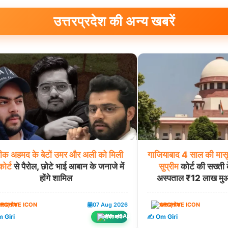
उत्तरप्रदेश की अन्य खबरें
ीक
अहमद
के
बेटों
उमर
और
अली
को
मिली
गाजियाबाद
4
साल
की
मास
ोर्ट
से पैरोल, छोटे भाई आबान के जनाजे में
सुप्रीम
कोर्ट की सख्ती क
होंगे शामिल
अस्पताल ₹12 लाख मुआव
त्तरप्रदेश
07 Aug 2026
उत्तरप्रदेश
 Giri
✍️ Om Giri
शेयर करें