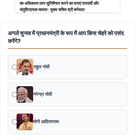
का अधिकतम लाभ सुनिश्चित करने का बनाएं पारदर्शी और
संतुष्टिदायक माध्यम : मुख्य सचिव श्री बर्णवाल
मुरैना के डायल-112 हीरोज
अगले चुनाव में प्रधानमंत्री के रूप में आप किस चेहरे को पसंद
करेंगे?
मध्यप्रदेश पुलिस का साइबर नवाचार राष्ट्रीय मंच पर सम्मानित
मध्यप्रदेश की खुशी का भारतीय फेंसिंग टीम में चयन
राहुल गांधी
तेंदुए के अवैध शिकार एवं तस्करी मामले में एमपी एसटीएसएफ ने 8वें
शिकारी को किया गिरफ्तार
नरेन्द्र मोदी
मध्यप्रदेश पॉवर जनरेटिंग कम्पनी के निदेशक (वाणिज्य) कार्यालय
को मिला आईएसओ प्रमाणीकरण
योगी आदित्यनाथ
सागर की 8 ट्रांसमिशन लाइनों ने बनाया विश्वसनीयता का नया
कीर्तिमान : ऊर्जा मंत्री श्री तोमर