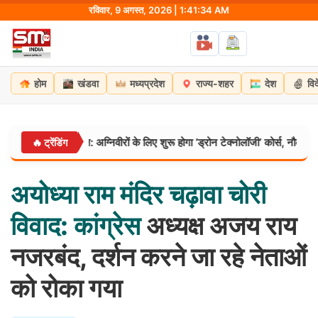
Skip
रविवार, 9 अगस्त, 2026 | 1:41:35 AM
to
content
होम
खंडवा
मध्यप्रदेश
राज्य-शहर
देश
वि
ट की नई पहल: अग्निवीरों के लिए शुरू होगा ‘ड्रोन टेक्नोलॉजी’ कोर्स, नौकरी के साथ मिले
🔥 ट्रेंडिंग
अयोध्या
राम
मंदिर
चढ़ावा
चोरी
विवाद:
कांग्रेस
अध्यक्ष अजय राय
नजरबंद, दर्शन करने जा रहे नेताओं
को रोका गया