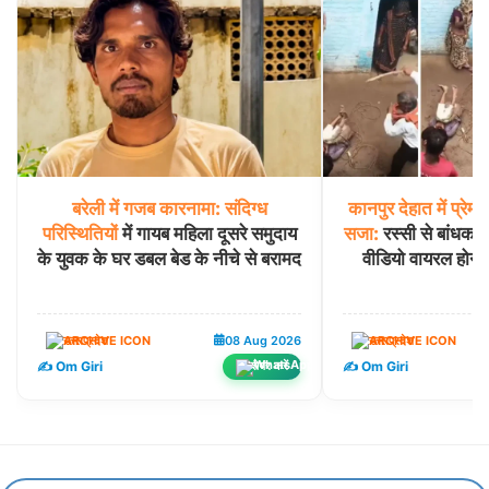
बरेली
में
गजब
कारनामा:
संदिग्ध
कानपुर
देहात
में
प्रेमी
परिस्थितियों
में गायब महिला दूसरे समुदाय
सजा:
रस्सी से बांधकर 
के युवक के घर डबल बेड के नीचे से बरामद
वीडियो वायरल होन
उत्तरप्रदेश
08 Aug 2026
उत्तरप्रदेश
✍️ Om Giri
✍️ Om Giri
शेयर करें