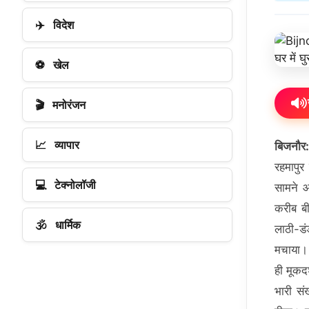
✈️
विदेश
⚽
खेल
🎬
मनोरंजन
📈
व्यापार
बिजनौर:
रहमापुर
💻
टेक्नोलॉजी
सामने आ
करीब बी
🕉️
धार्मिक
लाठी-डं
मचाया। 
ही मूकद
भारी सं