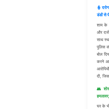
👮 दरोगा
डंडों से 
शाम के 
और दर्ज
साथ स्थ
पुलिस क
बोल दिय
करने आई
आरोपियो
दी, जिस
👥 शोर 
हमलावर, 
घर के 