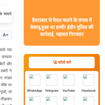
हैदराबाद से पैदल चलने के तनाव में
बेकाबू हुआ था हाथी! इंदौर पुलिस की
कार्रवाई, महावत गिरफ्तार
A+
ाले गांव
ज वारदात
🚀 फॉलो करें
बेटों और
बंगों ने
कर तांडव
 मौके पर
WhatsApp
Telegram
YouTube
Facebook
ूंजी, तो
-दौड़ाकर