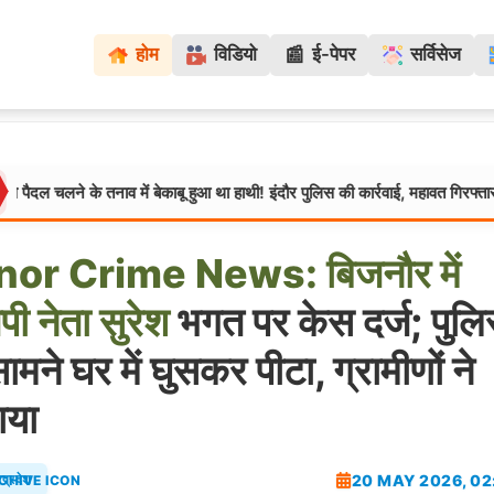
📰
होम
विडियो
ई-पेपर
सर्विसेज
के तनाव में बेकाबू हुआ था हाथी! इंदौर पुलिस की कार्रवाई, महावत गिरफ्तार
मध्यप्रद
jnor
Crime
News:
बिजनौर
में
ेपी
नेता
सुरेश
भगत पर केस दर्ज; पुल
ामने घर में घुसकर पीटा, ग्रामीणों ने
ाया
20 MAY 2026, 02
रप्रदेश