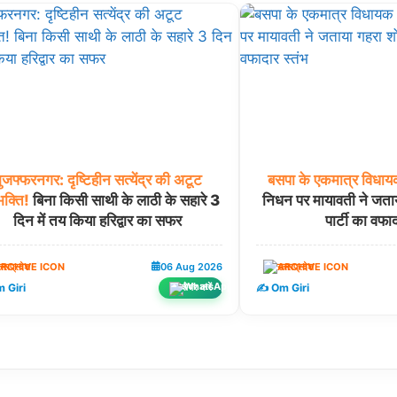
ुजफ्फरनगर:
दृष्टिहीन
सत्येंद्र
की
अटूट
बसपा
के
एकमात्र
विधाय
क्ति!
बिना किसी साथी के लाठी के सहारे 3
निधन पर मायावती ने जता
दिन में तय किया हरिद्वार का सफर
पार्टी का वफाद
त्तरप्रदेश
06 Aug 2026
उत्तरप्रदेश
 Giri
✍️ Om Giri
शेयर करें