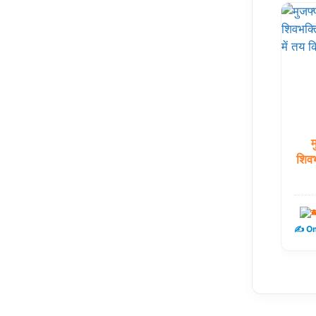
म
शिवभ
उ
✍️ Om