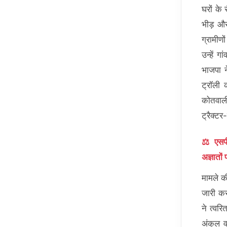
घरों के
भीड़ औ
ग्रामीण
उन्हें ग
भाजपा न
ट्रॉली
कोतवाली
ट्रैक्टर
⚖️ एसप
अज्ञातों
मामले क
जारी कर
ने त्वर
अंकुल व