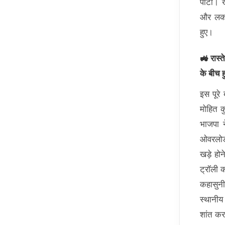
पीटा। ख
और लकड़
हुए।
🚜 रास्त
के बीच 
इस पूरे
मोहित क
भाजपा न
ओवरलोड 
खड़े हो
ट्रॉली 
कहासुन
स्थानीय
शांत कर