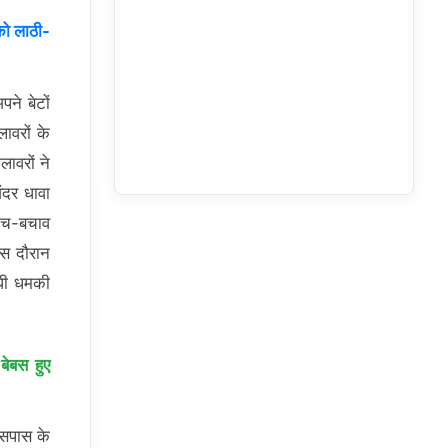
 को लाठी-
ने बेटों
ावरों के
ावरों ने
ंदर धावा
बीच-बचाव
इस दौरान
ीधी धमकी
बेबस हुए
सपास के