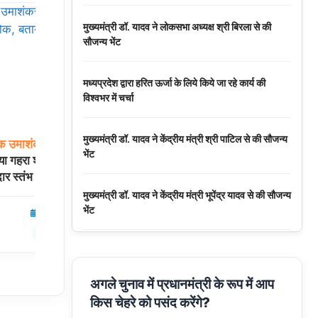
मुख्यमंत्री डॉ. यादव ने लोकसभा अध्यक्ष श्री बिरला से की
सौजन्य भेंट
मध्यप्रदेश द्वारा हरित ऊर्जा के लिये किये जा रहे कार्य की
विश्वभर में चर्चा
मुख्यमंत्री डॉ. यादव ने केंद्रीय मंत्री श्री पाटिल से की सौजन्य
क
उमाशंकर
सिंह
के
बांके
बिहारी
आने
वाले
श्रद्धालुओं
को
जाम
से
भेंट
या गहरा शोक, बताया
मिलेगी
मुक्ति! ₹6,922 करोड़ की मथुरा हेरिटेज
ार स्तंभ
सिटी परियोजना को मिली मंजूरी
मुख्यमंत्री डॉ. यादव ने केंद्रीय मंत्री भूपेंद्र यादव से की सौजन्य
भेंट
06 Aug 2026
उत्तरप्रदेश
06 Aug 2026
✍️ Om Giri
शेयर करें
शेयर करें
नवकरणीय ऊर्जा के क्षेत्र में मध्यप्रदेश देश का अग्रणी राज्य :
मुख्यमंत्री डॉ. यादव
अगले चुनाव में प्रधानमंत्री के रूप में आप
किस चेहरे को पसंद करेंगे?
मुख्यमंत्री डॉ. यादव की जनोन्मुखी पहल