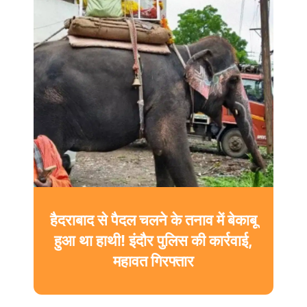
हैदराबाद से पैदल चलने के तनाव में बेकाबू
ग्वालियर में MITS की बीटेक छात्रा ने
हुआ था हाथी! इंदौर पुलिस की कार्रवाई,
हॉस्टल में लगाई फांसी, सहेली को
वाट्सऐप पर भेजा “बाय” और लिखा
महावत गिरफ्तार
मार्मिक सुसाइड नोट