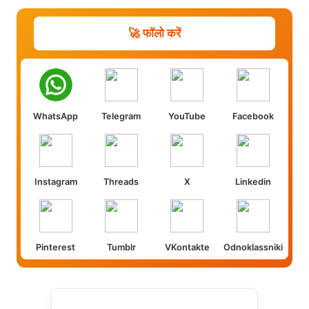
🚀 फॉलो करें
WhatsApp
Telegram
YouTube
Facebook
Instagram
Threads
X
Linkedin
Pinterest
Tumblr
VKontakte
Odnoklassniki