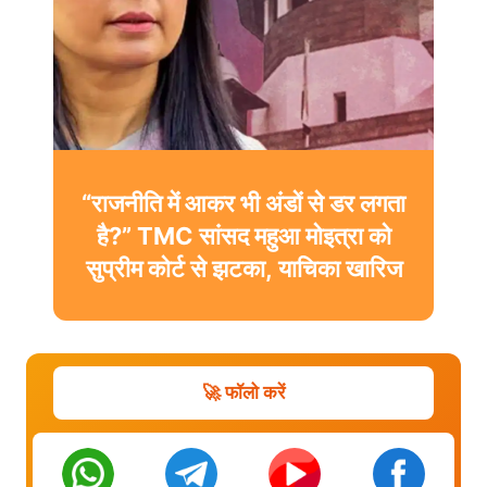
“राजनीति में आकर भी अंडों से डर लगता
है?” TMC सांसद महुआ मोइत्रा को
सुप्रीम कोर्ट से झटका, याचिका खारिज
🚀 फॉलो करें