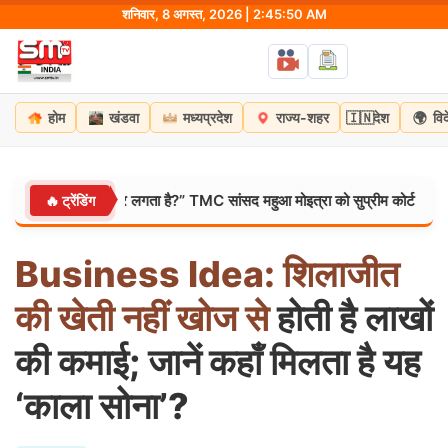
Skip
शनिवार, 8 अगस्त, 2026 | 2:45:51 AM
to
content
🇮🇳
🌍
होम
खंडवा
मध्यप्रदेश
राज्य-शहर
देश
वि
अंडों से डर लगता है?” TMC सांसद महुआ मोइत्रा को सुप्रीम कोर्ट से झटका, याचिका
🔥 ट्रेंडिंग
Business
Idea:
शिलाजीत
की
खेती
नहीं
खोज
से
होती है लाखों
की कमाई; जानें कहाँ मिलता है यह
‘काला सोना’?