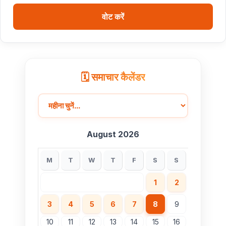
बधाई
वोट करें
ब्रिक्स डेलीगेट्स का भोपाल के पर्यटन स्थलों ने मोहा मन
मुख्यमंत्री डॉ. यादव ने हरित क्रांति के शिल्पकार डॉ. एम.एस.
स्वामीनाथन की जयंती पर किया नमन
🗓️ समाचार कैलेंडर
August 2026
M
T
W
T
F
S
S
1
2
3
4
5
6
7
8
9
10
11
12
13
14
15
16