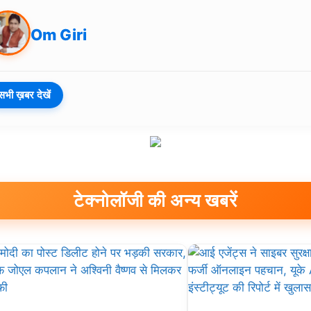
Om Giri
सभी ख़बर देखें
टेक्नोलॉजी की अन्य खबरें