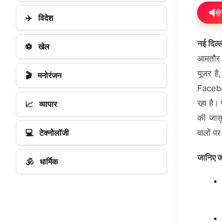
✈️
विदेश
नई दिल्
⚽
खेल
आमतौर प
यूजर ह
🎬
मनोरंजन
Faceboo
रहा है।
📈
व्यापार
की जासू
💻
टेक्नोलॉजी
वालों प
जानिए क
🕉️
धार्मिक