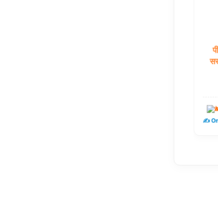
प
सर
ट
✍️ Om