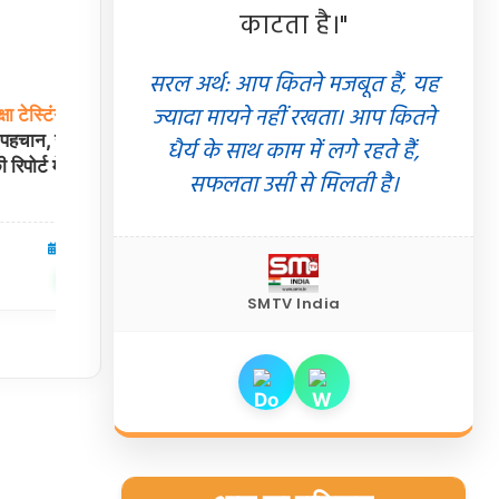
काटता है।"
सरल अर्थ: आप कितने मजबूत हैं, यह
ज्यादा मायने नहीं रखता। आप कितने
्षा
टेस्टिंग
के
दौरान
WhatsApp
ने
अचानक
बंद
किए
हजारों
पहचान, यूके AI
अकाउंट्स!
24 घंटे के रिव्यू का सच, जानें बैन से
धैर्य के साथ काम में लगे रहते हैं,
 रिपोर्ट में खुलासा
बचने और अकाउंट अनबैन करने के तरीके
सफलता उसी से मिलती है।
05 Aug 2026
टेक्नोलॉजी
04 Aug 2026
✍️ Om Giri
शेयर करें
शेयर करें
SMTV India