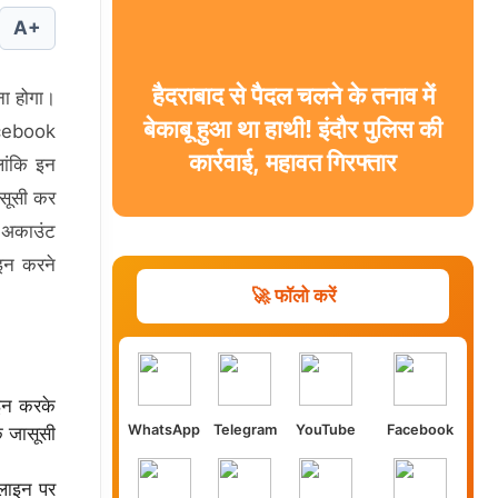
A+
हैदराबाद से पैदल चलने के तनाव में
ना होगा।
बेकाबू हुआ था हाथी! इंदौर पुलिस की
Facebook
कार्रवाई, महावत गिरफ्तार
ांकि इन
ासूसी कर
े अकाउंट
-इन करने
🚀 फॉलो करें
इन करके
WhatsApp
Telegram
YouTube
Facebook
ि जासूसी
लाइन पर