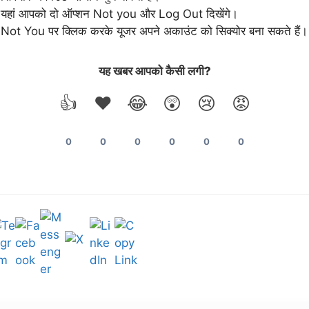
यहां आपको दो ऑप्शन Not you और Log Out दिखेंगे।
Not You पर क्लिक करके यूजर अपने अकाउंट को सिक्योर बना सकते हैं।
यह खबर आपको कैसी लगी?
👍
❤️
😂
😲
😢
😡
0
0
0
0
0
0