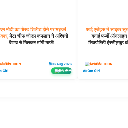
ीएम
मोदी
का
पोस्ट
डिलीट
होने
पर
भड़की
आई
एजेंट्स
ने
साइबर
सुरक
कार,
मेटा चीफ जोएल कपलान ने अश्विनी
बनाई फर्जी ऑनलाइन 
वैष्णव से मिलकर मांगी माफी
सिक्योरिटी इंस्टीट्यूट की
ेक्नोलॉजी
06 Aug 2026
टेक्नोलॉजी
 Giri
✍️ Om Giri
शेयर करें