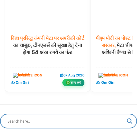
विश्व
प्रसिद्ध
कंपनी
मेटा
पर
अमरीकी
कोर्ट
पीएम
मोदी
का
पोस्ट
डि
का चाबुक, टीनएजर्स की सुरक्षा हेतु देना
सरकार,
मेटा चीफ 
होगा 54 अरब रुपये का फंड
अश्विनी वैष्णव से म
टेक्नोलॉजी
07 Aug 2026
टेक्नोलॉजी
✍️ Om Giri
✍️ Om Giri
शेयर करें