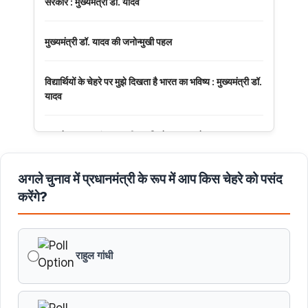
सरकार : मुख्यमंत्री डॉ. यादव
मुख्यमंत्री डॉ. यादव की जनोन्मुखी पहल
विद्यार्थियों के चेहरे पर मुझे दिखता है भारत का भविष्य : मुख्यमंत्री डॉ.
यादव
अनुच्छेद 370 एवं 35A की समाप्ति के 7 साल पूरे
मुख्यमंत्री डॉ. मोहन यादव ने नर्मदापुरम में आयोजित बलराम कृषि
अगले चुनाव में प्रधानमंत्री के रूप में आप किस चेहरे को पसंद
महोत्सव को मंत्रालय से वीडियो कॉन्फ्रेंसिंग से संबोधित किया।
करेंगे?
पं. द्वारिका प्रसाद मिश्र का व्यक्तित्व और कतित्व योगदान सदैव रहेगा
प्रेरणास्रोत : मुख्यमंत्री डॉ. यादव
राहुल गांधी
मुख्यमंत्री डॉ. यादव ने पद्मभूषण डॉ. शिवमंगल सिंह सुमन की जयंती
पर किया नमन