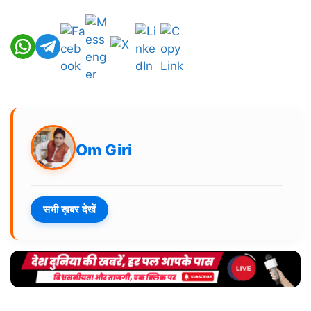
Om Giri
सभी ख़बर देखें