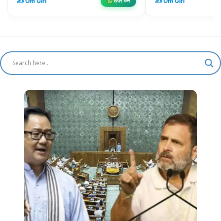
✍️ Om Giri
✍️ Om Giri
शेयर करें