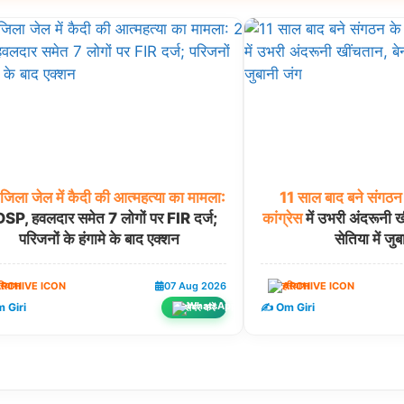
जिला
जेल
में
कैदी
की
आत्महत्या
का
मामला:
11
साल
बाद
बने
संगठन
SP, हवलदार समेत 7 लोगों पर FIR दर्ज;
कांग्रेस
में उभरी अंदरूनी 
परिजनों के हंगामे के बाद एक्शन
सेतिया में जु
रियाणा
07 Aug 2026
हरियाणा
 Giri
✍️ Om Giri
शेयर करें