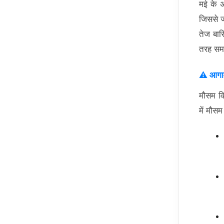
मई के अ
जिससे ज
तेज बार
तरह समा
⚠️ आगामी
मौसम वि
में मौसम