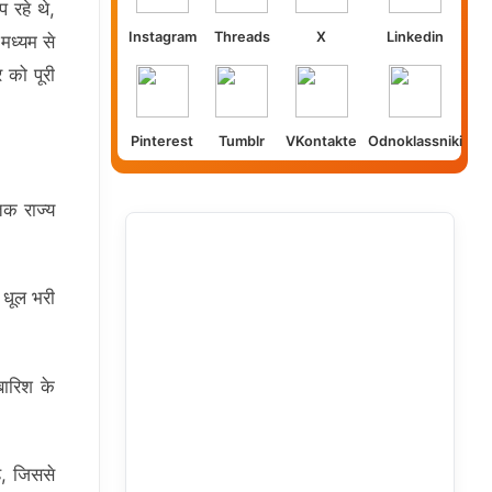
 रहे थे,
Instagram
Threads
X
Linkedin
मध्यम से
 को पूरी
Pinterest
Tumblr
VKontakte
Odnoklassniki
तक राज्य
 धूल भरी
बारिश के
ै, जिससे