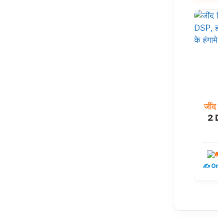
जींद
2 D
ह
✍️ Om