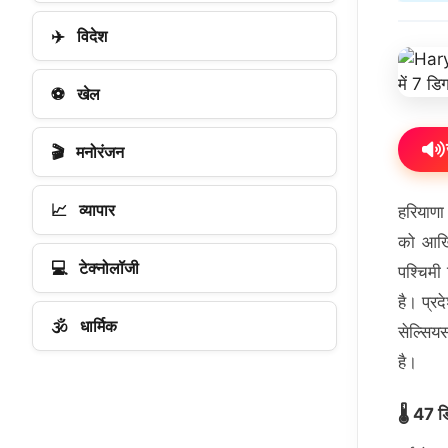
✈️
विदेश
⚽
खेल
🎬
मनोरंजन
📈
व्यापार
हरियाणा
को आखि
💻
टेक्नोलॉजी
पश्चिमी
है। प्र
🕉️
धार्मिक
सेल्सिय
है।
🌡️ 47 ड