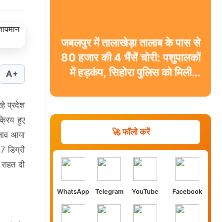
जबलपुर में तालाखेड़ा तालाब के पास से
80 हजार की 4 भैंसें चोरी: पशुपालकों
में हड़कंप, सिहोरा पुलिस को मिली
A+
चुनौती
े प्रदेश
रिय हुए
🚀 फॉलो करें
दलाव आया
7 डिग्री
 राहत दी
WhatsApp
Telegram
YouTube
Facebook