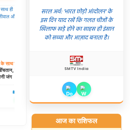
सरल अर्थ: 'भारत छोड़ो आंदोलन' के
इस दिन याद रखें कि गलत चीजों के
खिलाफ खड़े होने का साहस ही इंसान
को सच्चा और आज़ाद बनाता है।
के
साथ
ही
सिरसा
हरियाणा
में
बिना
मान्यता
प्राप्त
693
निजी
स्कूलों
SMTV India
खींचतान, बेनीवाल और
पर गिरेगी गाज! DEO से मांगी बंद कराए गए
बानी जंग
स्कूलों की लिस्ट
07 Aug 2026
हरियाणा
07 Aug 2026
✍️ Om Giri
शेयर करें
शेयर करें
आज का राशिफल