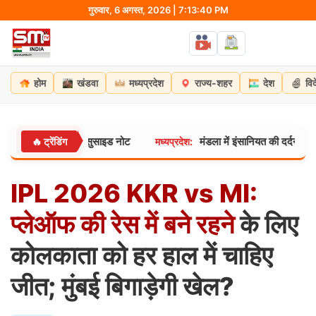
Skip
गुरुवार, 6 अगस्त, 2026 | 7:13:42 PM
to
content
होम
खंडवा
मध्यप्रदेश
राज्य-शहर
देश
वि
मार्मिक सुसाइड नोट
मंडला में इंसानियत की दर्दनाक मिसाल: पालतू मुर्गे
🔥 ट्रेंडिंग
मध्यप्रदेश:
IPL
2026
KKR
vs
MI:
प्लेऑफ
की
रेस
में
बने
रहने
के लिए
कोलकाता को हर हाल में चाहिए
जीत; मुंबई बिगाड़ेगी खेल?