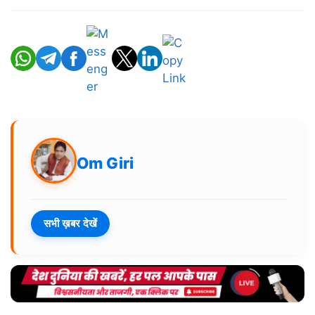
Om Giri
सभी ख़बर देखें