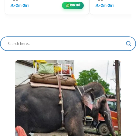
✍️ Om Giri
✍️ Om Giri
शेयर करें