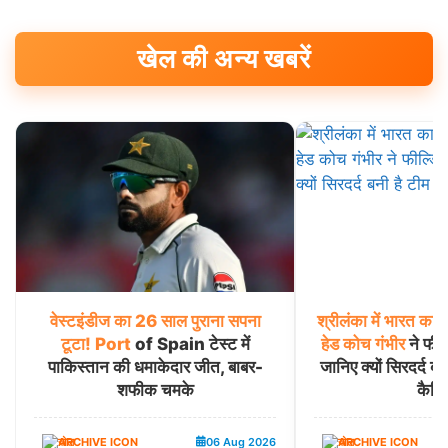
खेल की अन्य खबरें
वेस्टइंडीज
का
26
साल
पुराना
सपना
श्रीलंका
में
भारत
का
प
टूटा!
Port
of Spain टेस्ट में
हेड
कोच
गंभीर
ने फील्
पाकिस्तान की धमाकेदार जीत, बाबर-
जानिए क्यों सिरदर्द बन
शफीक चमके
कैचिं
खेल
06 Aug 2026
खेल