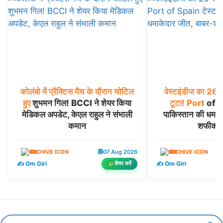
कोलंबो
में
प्रैक्टिस
मैच
के
दौरान
चोटिल
वेस्टइंडीज
का
26
हुए
शुभमन गिल! BCCI ने शेयर किया
टूटा!
Port
of Sp
मेडिकल अपडेट, केएल राहुल ने संभाली
पाकिस्तान की धमाक
कमान
शफीक च
खेल
07 Aug 2026
खेल
✍️ Om Giri
✍️ Om Giri
शेयर करें