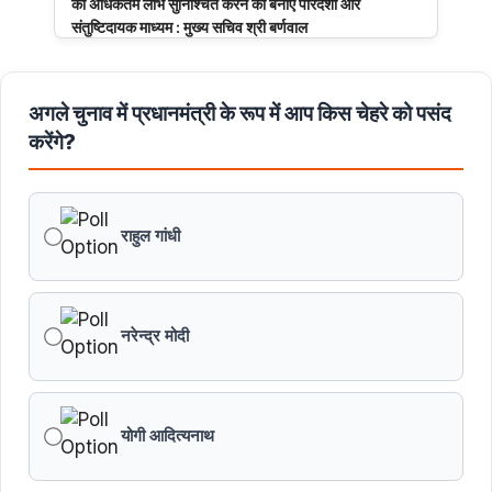
का अधिकतम लाभ सुनिश्चित करने का बनाएं पारदर्शी और
संतुष्टिदायक माध्यम : मुख्य सचिव श्री बर्णवाल
मुरैना के डायल-112 हीरोज
अगले चुनाव में प्रधानमंत्री के रूप में आप किस चेहरे को पसंद
करेंगे?
मध्यप्रदेश पुलिस का साइबर नवाचार राष्ट्रीय मंच पर सम्मानित
मध्यप्रदेश की खुशी का भारतीय फेंसिंग टीम में चयन
राहुल गांधी
तेंदुए के अवैध शिकार एवं तस्करी मामले में एमपी एसटीएसएफ ने 8वें
शिकारी को किया गिरफ्तार
नरेन्द्र मोदी
मध्यप्रदेश पॉवर जनरेटिंग कम्पनी के निदेशक (वाणिज्य) कार्यालय
को मिला आईएसओ प्रमाणीकरण
योगी आदित्यनाथ
सागर की 8 ट्रांसमिशन लाइनों ने बनाया विश्वसनीयता का नया
कीर्तिमान : ऊर्जा मंत्री श्री तोमर