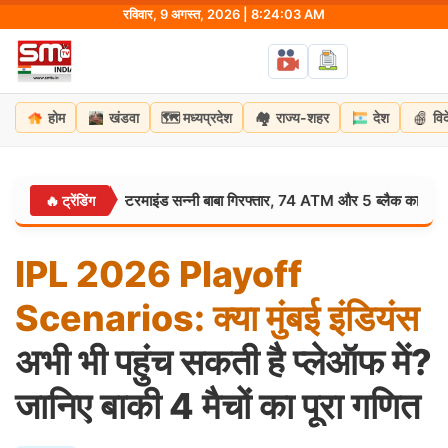
Skip
रविवार, 9 अगस्त, 2026 | 8:24:04 AM
to
content
🗺️
🏘️
होम
खंडवा
मध्यप्रदेश
राज्य-शहर
देश
वि
ाफाश: मास्टरमाइंड सन्नी बाबा गिरफ्तार, 74 ATM और 5 ब्लैक कार्ड बरामद
🔥 ट्रेंडिंग
उत्तर
IPL
2026
Playoff
Scenarios:
क्या
मुंबई
इंडियंस
अभी भी पहुंच सकती है प्लेऑफ में?
जानिए बाकी 4 मैचों का पूरा गणित