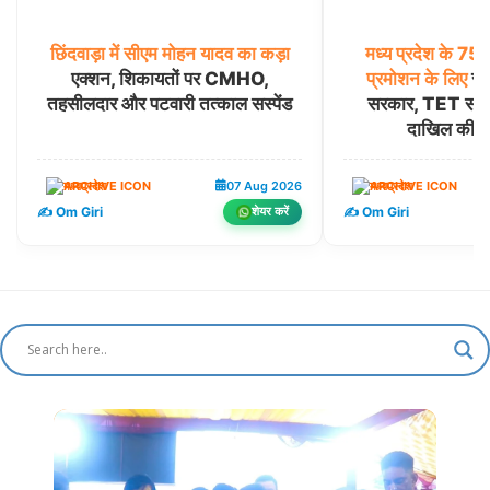
छिंदवाड़ा
में
सीएम
मोहन
यादव
का
कड़ा
मध्य
प्रदेश
के
75
एक्शन, शिकायतों पर CMHO,
प्रमोशन
के
लिए
सुप
तहसीलदार और पटवारी तत्काल सस्पेंड
सरकार, TET समकक्
दाखिल की पू
मध्यप्रदेश
07 Aug 2026
मध्यप्रदेश
✍️ Om Giri
✍️ Om Giri
शेयर करें