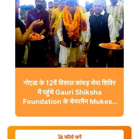
नोएडा के 12वें विशाल कांवड़ सेवा शिविर
में पहुंचे Gauri Shiksha
Foundation के चेयरमैन Mukesh
Sharma
🚀 फॉलो करें