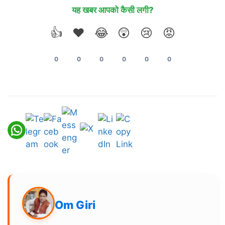
यह खबर आपको कैसी लगी?
👍
❤️
😂
😲
😢
😡
0
0
0
0
0
0
Om Giri