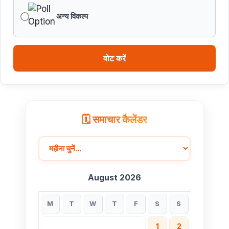
अन्य विकल्प
वोट करें
🗓️ समाचार कैलेंडर
August 2026
M
T
W
T
F
S
S
1
2