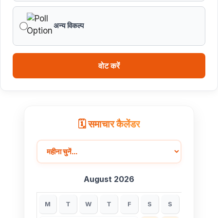
अन्य विकल्प
वोट करें
🗓️ समाचार कैलेंडर
August 2026
M
T
W
T
F
S
S