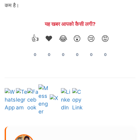
कम है।
यह खबर आपको कैसी लगी?
👍
❤️
😂
😲
😢
😡
0
0
0
0
0
0