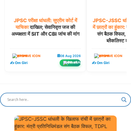
JPSC
परीक्षा
धांधली:
सुप्रीम
कोर्ट
में
JPSC-JSSC
धांध
याचिका
दाखिल; सेवानिवृत्त जज की
में
छात्रों
का
हुंकार:
मंत
अध्यक्षता में SIT और CBI जांच की मांग
संग बैठक विफल, 
ब्लैकलिस्ट कर
झारखण्ड
08 Aug 2026
झारखण्ड
✍️ Om Giri
✍️ Om Giri
शेयर करें