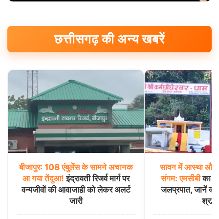
छत्तीसगढ़ की अन्य खबरें
बीजापुर:
108
एंबुलेंस
के
सामने
अचानक
सावन
में
आस्था
और
आ
गया
तेंदुआ!
इंद्रावती रिजर्व मार्ग पर
संगम:
एमसीबी
का कर्
वन्यजीवों की आवाजाही को लेकर अलर्ट
जलप्रपात, जानें क्यों
जारी
श्रद्धा