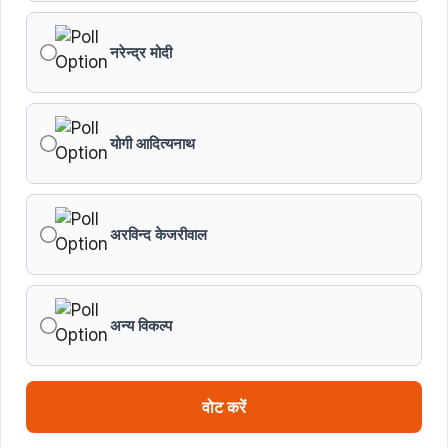
बनाने के लिए अनुशंसाएं देने उच्च स्तरीय समिति गठित
नरेन्द्र मोदी
मध्यप्रदेश में सृजन संवाद अभियान का शुभारंभ
मध्यप्रदेश पुलिस की अवैध मादक पदार्थों के विरूद्ध प्रभावी कार्यवाही
योगी आदित्यनाथ
एफएसएल भर्ती-2026 का अंतिम परिणाम घोषित
अरविन्द केजरीवाल
विकसित मध्यप्रदेश-2047’ की वित्तीय रूपरेखा तैयार
वित्तीय वर्ष 2026-27 के पुनरीक्षित अनुमान, वित्तीय वर्ष 2027-
28 के बजट अनुमान तथा वित्तीय वर्ष 2028-29, 2029-30 के
अन्य विकल्प
लिए रोलिंग बजट की तैयारी हेतु बजट कार्यक्रम
मध्यप्रदेश हॉकी टीम ने रचा जीत का नया अध्याय
वोट करें