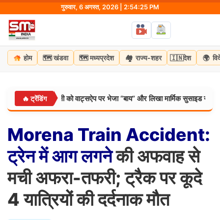
Skip
गुरुवार, 6 अगस्त, 2026 | 2:54:26 PM
to
content
🗺️
🗺️
🏘️
🇮🇳
🌍
होम
खंडवा
मध्यप्रदेश
राज्य-शहर
देश
वि
गाई फांसी, सहेली को वाट्सऐप पर भेजा “बाय” और लिखा मार्मिक सुसाइड नोट
🔥 ट्रेंडिंग
मध्यप्र
Morena
Train
Accident:
ट्रेन
में
आग
लगने
की अफवाह से
मची अफरा-तफरी; ट्रैक पर कूदे
4 यात्रियों की दर्दनाक मौत