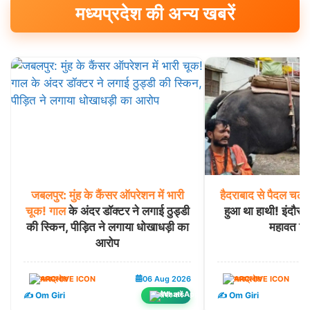
मध्यप्रदेश की अन्य खबरें
जबलपुर:
मुंह
के
कैंसर
ऑपरेशन
में
भारी
हैदराबाद
से
पैदल
चलन
चूक!
गाल
के अंदर डॉक्टर ने लगाई ठुड्डी
हुआ था हाथी! इंदौर प
की स्किन, पीड़ित ने लगाया धोखाधड़ी का
महावत गि
आरोप
मध्यप्रदेश
06 Aug 2026
मध्यप्रदेश
✍️ Om Giri
✍️ Om Giri
शेयर करें