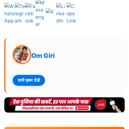
Om Giri
सभी ख़बर देखें