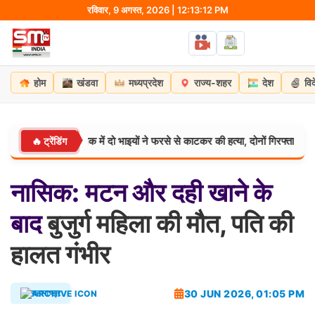
Skip
रविवार, 9 अगस्त, 2026 | 12:13:13 PM
to
content
होम
खंडवा
मध्यप्रदेश
राज्य-शहर
देश
वि
े बातचीत के शक में दो भाइयों ने फरसे से काटकर की हत्या, दोनों गिरफ्तार
🔥 ट्रेंडिंग
मध्यप्रदेश
नासिक:
मटन
और
दही
खाने
के
बाद
बुजुर्ग महिला की मौत, पति की
हालत गंभीर
30 JUN 2026, 01:05 PM
महाराष्ट्र