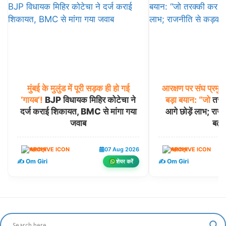
मुंबई
के
मुलुंड
में
पूरी
सड़क
ही
हो
गई
आरक्षण
पर
संघ
प्रमुख
‘गायब’!
BJP विधायक मिहिर कोटेचा ने
बड़ा
बयान:
“जो
तरक्क
दर्ज कराई शिकायत, BMC से मांगा गया
आगे छोड़ें लाभ; राज
जवाब
बढ़ी
महाराष्ट्र
07 Aug 2026
महाराष्ट्र
✍️ Om Giri
✍️ Om Giri
शेयर करें