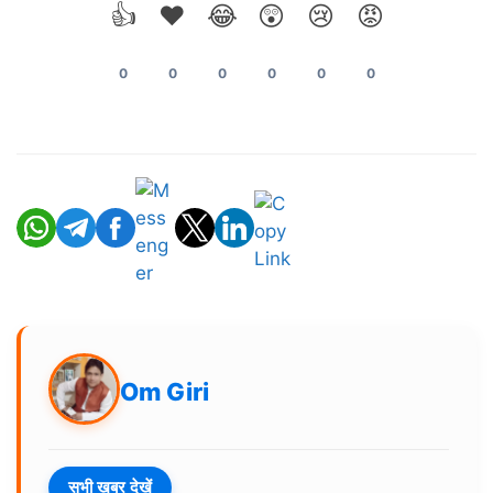
👍
❤️
😂
😲
😢
😡
0
0
0
0
0
0
Om Giri
सभी ख़बर देखें