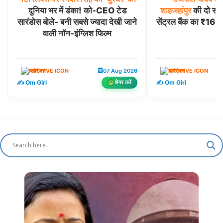
दुनिया भर में डंका! को-CEO टेड
शाहजहांपुर
की दो संपत्
सारंडोस बोले- बनी सबसे ज्यादा देखी जाने
सेंट्रल बैंक का ₹16.
वाली नॉन-इंग्लिश फिल्म
मनोरंजन
07 Aug 2026
मनोरंजन
✍️ Om Giri
✍️ Om Giri
शेयर करें