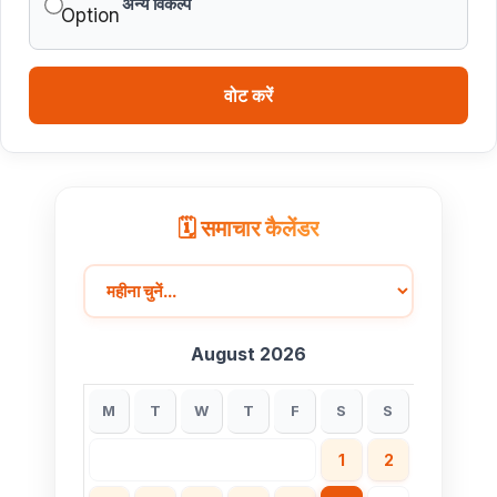
अन्य विकल्प
वोट करें
🗓️ समाचार कैलेंडर
August 2026
M
T
W
T
F
S
S
1
2