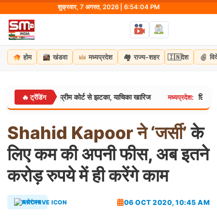
Skip
शुक्रवार, 7 अगस्त, 2026 | 6:54:05 PM
to
content
🏘️
🇮🇳
होम
खंडवा
मध्यप्रदेश
राज्य-शहर
देश
वि
त्रा को सुप्रीम कोर्ट से झटका, याचिका खारिज
छिंदवाड़ा में सीए
🔥 ट्रेंडिंग
मध्यप्रदेश:
Shahid
Kapoor
ने
‘जर्सी’
के
लिए कम की अपनी फीस, अब इतने
करोड़ रुपये में ही करेंगे काम
06 OCT 2020, 10:45 AM
मनोरंजन