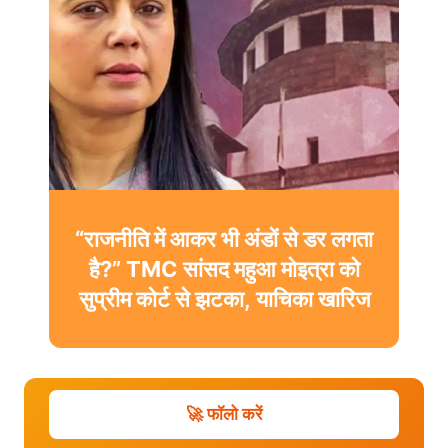
“राजनीति में आकर भी अंडों से डर लगता
है?” TMC सांसद महुआ मोइत्रा को
सुप्रीम कोर्ट से झटका, याचिका खारिज
🚀 फॉलो करें