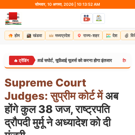
Skip
सोमवार, 10 अगस्त, 2026 | 10:13:53 AM
to
content
होम
खंडवा
मध्यप्रदेश
राज्य-शहर
देश
वि
र मास्टरकार्ड सपोर्ट, यूपीआई यूजर्स को करना होगा इंतजार
एलन मस
🔥 ट्रेंडिंग
टेक्नोलॉजी:
Supreme
Court
Judges:
सुप्रीम
कोर्ट
में
अब
होंगे कुल 38 जज, राष्ट्रपति
द्रौपदी मुर्मू ने अध्यादेश को दी