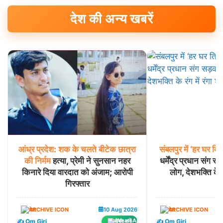
देश की अन्य खबरें
आंध्र
प्रदेश:
शक
के
चलते
बीटेक
छात्रा
संबलपुर
में
‘हर
घर
तिरं
की
निर्मम
हत्या, प्रेमी ने सुनसान नहर
धर्मेंद्र प्रधान संग स
किनारे दिया वारदात को अंजाम; आरोपी
लोग, देशभक्ति के र
गिरफ्तार
देश
10 Aug 2026
देश
✍️ Om Giri
✍️ Om Giri
शेयर करें