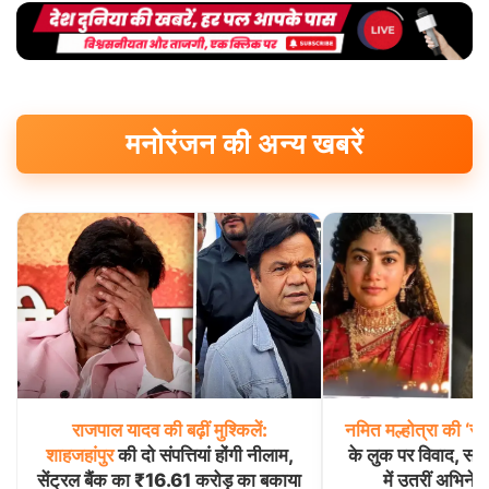
मनोरंजन की अन्य खबरें
राजपाल
यादव
की
बढ़ीं
मुश्किलें:
नमित
मल्होत्रा
की
‘रा
शाहजहांपुर
की दो संपत्तियां होंगी नीलाम,
के लुक पर विवाद, साई
सेंट्रल बैंक का ₹16.61 करोड़ का बकाया
में उतरीं अभिनेत