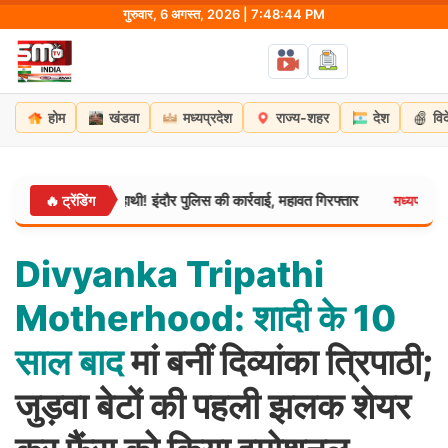
Skip
गुरुवार, 6 अगस्त, 2026 | 7:48:45 PM
to
content
होम
खंडवा
मध्यप्रदेश
राज्य-शहर
देश
वि
ू हुआ था हाथी! इंदौर पुलिस की कार्रवाई, महावत गिरफ्तार
ग्वालियर मे
🔥 ट्रेंडिंग
मध्यप्रदेश:
Divyanka
Tripathi
Motherhood:
शादी
के
10
साल
बाद
मां बनीं दिव्यांका त्रिपाठी;
जुड़वा बेटों की पहली झलक शेयर