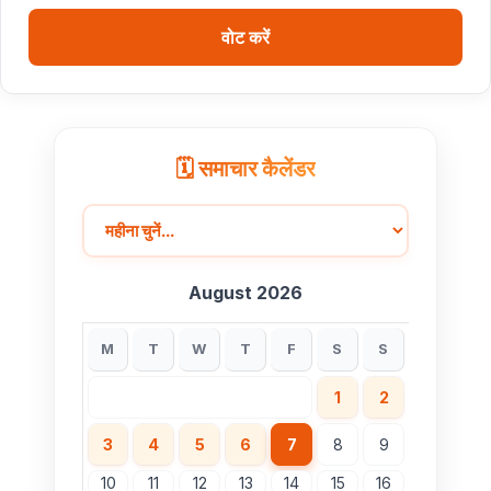
वोट करें
🗓️ समाचार कैलेंडर
August 2026
M
T
W
T
F
S
S
1
2
3
4
5
6
7
8
9
10
11
12
13
14
15
16