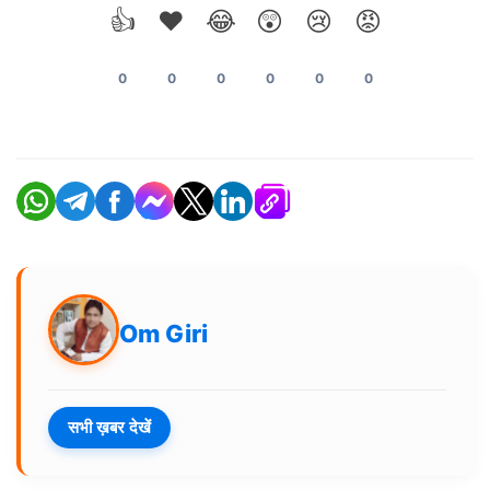
👍
❤️
😂
😲
😢
😡
0
0
0
0
0
0
Om Giri
सभी ख़बर देखें