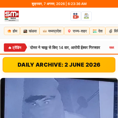
Skip
शुक्रवार, 7 अगस्त, 2026 | 6:23:38 AM
to
content
होम
खंडवा
मध्यप्रदेश
राज्य-शहर
देश
वि
में दोस्त ने चाकू से किए 14 वार, आरोपी ईश्वर गिरफ्तार
ग्वालियर में
🔥 ट्रेंडिंग
मध्यप्रदेश:
DAILY ARCHIVE: 2 JUNE 2026