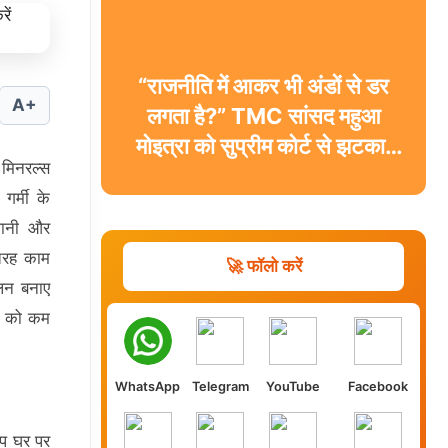
“राजनीति में आकर भी अंडों से डर
A+
लगता है?” TMC सांसद महुआ
मोइत्रा को सुप्रीम कोर्ट से झटका,
िनरल्स
याचिका खारिज
गर्मी के
 पानी और
तरह काम
🚀 फॉलो करें
ुलन बनाए
ों को कम
WhatsApp
Telegram
YouTube
Facebook
आप घर पर