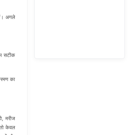
ें। अगले
दम सटीक
क्रमण का
हो, मरीज
 तो केवल