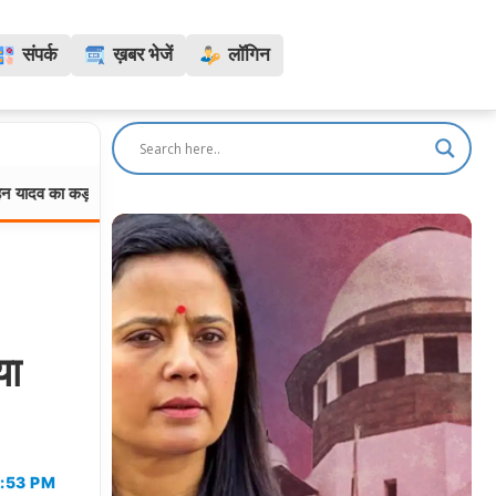
संपर्क
ख़बर भेजें
लॉगिन
़ा एक्शन, शिकायतों पर CMHO, तहसीलदार और पटवारी तत्काल सस्पेंड
NEET
देश:
G
या
3:53 PM