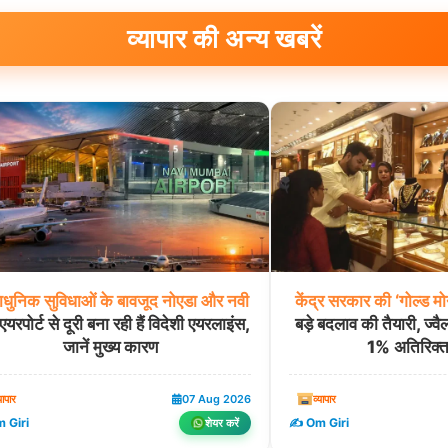
व्यापार की अन्य खबरें
ाधुनिक
सुविधाओं
के
बावजूद
नोएडा
और
नवी
केंद्र
सरकार
की
‘गोल्ड
मो
 एयरपोर्ट से दूरी बना रही हैं विदेशी एयरलाइंस,
बड़े बदलाव की तैयारी, ज्व
जानें मुख्य कारण
1% अतिरिक्त 
यापार
07 Aug 2026
व्यापार
 Giri
✍️ Om Giri
शेयर करें