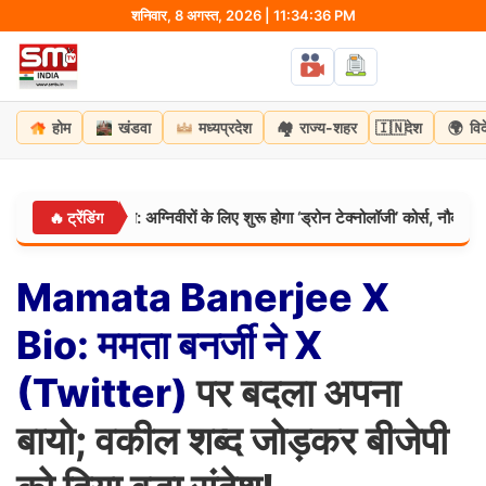
Skip
शनिवार, 8 अगस्त, 2026 | 11:34:37 PM
to
content
🏘️
🇮🇳
🌍
होम
खंडवा
मध्यप्रदेश
राज्य-शहर
देश
वि
ंट की नई पहल: अग्निवीरों के लिए शुरू होगा ‘ड्रोन टेक्नोलॉजी’ कोर्स, नौकरी के साथ मिल
🔥 ट्रेंडिंग
Mamata
Banerjee
X
Bio:
ममता
बनर्जी
ने
X
(Twitter)
पर बदला अपना
बायो; वकील शब्द जोड़कर बीजेपी