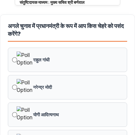
संतुष्टिदायक माध्यम : मुख्य सचिव श्री बर्णवाल
मुरैना के डायल-112 हीरोज
अगले चुनाव में प्रधानमंत्री के रूप में आप किस चेहरे को पसंद
करेंगे?
मध्यप्रदेश पुलिस का साइबर नवाचार राष्ट्रीय मंच पर सम्मानित
मध्यप्रदेश की खुशी का भारतीय फेंसिंग टीम में चयन
राहुल गांधी
तेंदुए के अवैध शिकार एवं तस्करी मामले में एमपी एसटीएसएफ ने 8वें
शिकारी को किया गिरफ्तार
नरेन्द्र मोदी
मध्यप्रदेश पॉवर जनरेटिंग कम्पनी के निदेशक (वाणिज्य) कार्यालय
को मिला आईएसओ प्रमाणीकरण
योगी आदित्यनाथ
सागर की 8 ट्रांसमिशन लाइनों ने बनाया विश्वसनीयता का नया
कीर्तिमान : ऊर्जा मंत्री श्री तोमर