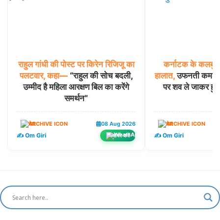
राहुल
गांधी
की
पोस्ट
पर
किरेन
रिजिजू
का
कर्नाटक
के
कलबुर्ग
पलटवार,
कहा—
“राहुल की सोच बदली,
हालात,
उफनती कमलावती
उम्मीद है महिला आरक्षण बिल का करेंगे
पर शव ले जाकर हुआ
समर्थन”
देश
08 Aug 2026
देश
✍️ Om Giri
✍️ Om Giri
शेयर करें