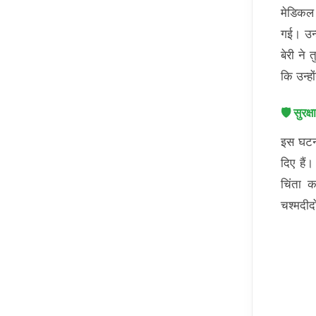
मेडिकल 
गई। उन्
बेरी ने
कि उन्ह
🛡️ सुरक
इस घटना
दिए हैं
चिंता 
चश्मदीद