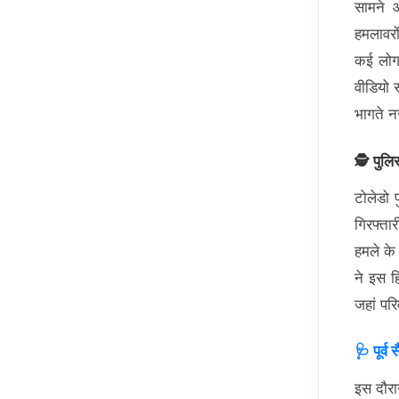
सामने 
हमलावरो
कई लोग 
वीडियो 
भागते न
🕵️ पुलि
टोलेडो 
गिरफ्ता
हमले के
ने इस ह
जहां पर
🩺 पूर्
इस दौरा