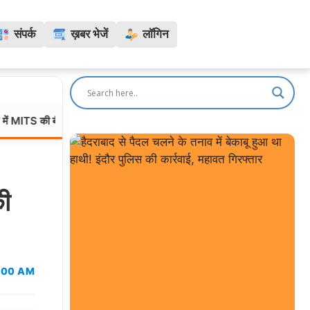
संपर्क
ख़बर भेजें
लॉगिन
ीटेक छात्रा ने हॉस्टल में लगाई फांसी, सहेली को वाट्सऐप पर भेजा “बाय” और लिखा मार
की
:00 AM