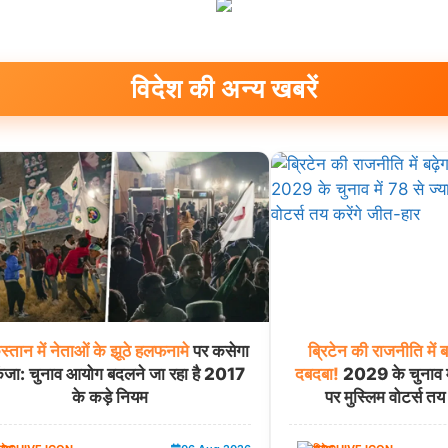
विदेश की अन्य खबरें
स्तान
में
नेताओं
के
झूठे
हलफनामे
पर कसेगा
ब्रिटेन
की
राजनीति
में
ब
ंजा: चुनाव आयोग बदलने जा रहा है 2017
दबदबा!
2029 के चुनाव में
के कड़े नियम
पर मुस्लिम वोटर्स तय