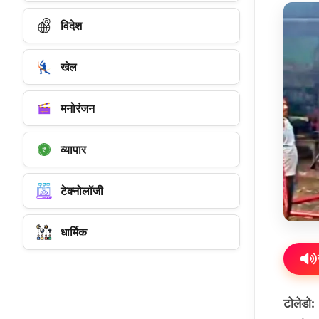
विदेश
खेल
मनोरंजन
व्यापार
टेक्नोलॉजी
धार्मिक
टोलेडो: