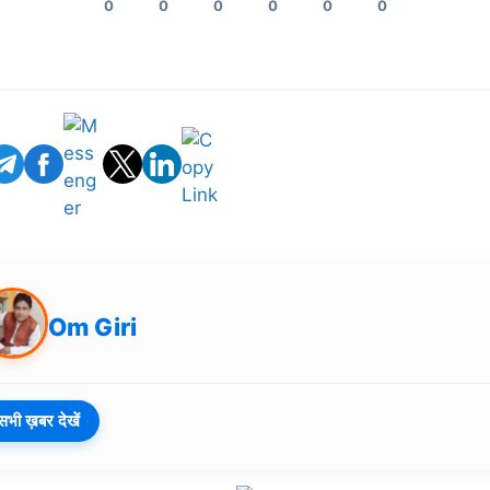
0
0
0
0
0
0
Om Giri
सभी ख़बर देखें