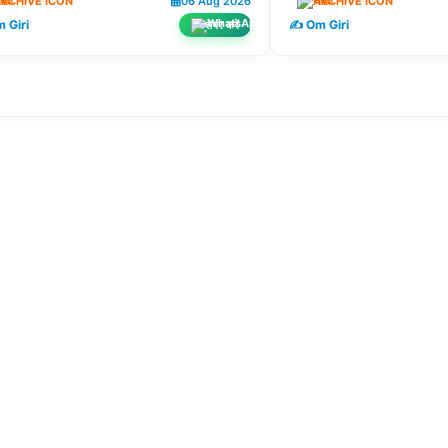
िदेश
06 Aug 2026
विदेश
 Giri
✍️ Om Giri
शेयर करें