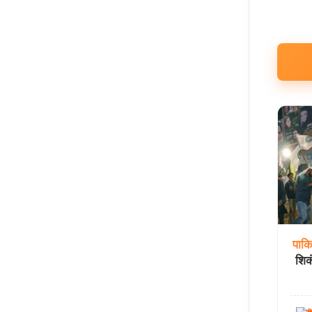
पाकि
शिक