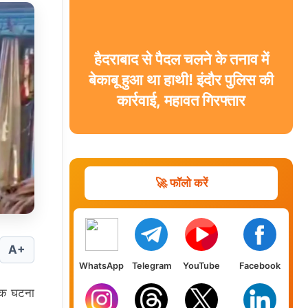
हैदराबाद से पैदल चलने के तनाव में
बेकाबू हुआ था हाथी! इंदौर पुलिस की
कार्रवाई, महावत गिरफ्तार
🚀 फॉलो करें
A+
WhatsApp
Telegram
YouTube
Facebook
नाक घटना