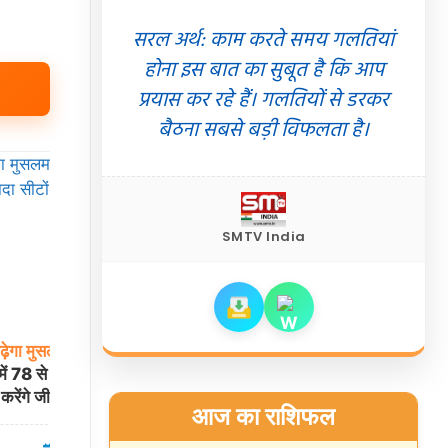
सरल अर्थ: काम करते समय गलतियां
होना इस बात का सुबूत है कि आप
प्रयास कर रहे हैं। गलतियों से डरकर
बैठना सबसे बड़ी विफलता है।
SMTV India
ढ़ेगा
मुसलमानों
का
पश्चिम
एशिया
संकट
के
बीच
भारत
का
बड़ा
कदम:
 78 से ज्यादा सीटों
वरिष्ठ IFS अधिकारी विश्वेश नेगी ईरान में नए
 करेंगे जीत-हार
राजदूत नियुक्त
आज का राशिफल