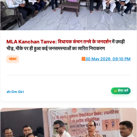
MLA
Kanchan
Tanve:
विधायक
कंचन
तनवे
के
जनदर्शन
में उमड़ी
भीड़, मौके पर ही हुआ कई जनसमस्याओं का त्वरित निराकरण
खंडवा
30 May 2026, 09:10 PM
शेयर करें
✍️ Om Giri