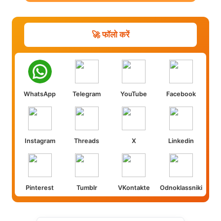
🚀 फॉलो करें
WhatsApp
Telegram
YouTube
Facebook
Instagram
Threads
X
Linkedin
Pinterest
Tumblr
VKontakte
Odnoklassniki