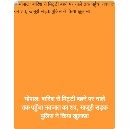
भोपाल: बारिश से मिट्टी बहने पर नाले
रतलाम के सिंदुरकिया हत्याकांड का
तक पहुँचा नवजात का शव, खजूरी सड़क
सनसनीखेज पर्दाफाश: 6 महीने पुरानी
रंजिश में दोस्त ने चाकू से किए 14 वार,
पुलिस ने किया खुलासा
आरोपी ईश्वर गिरफ्तार