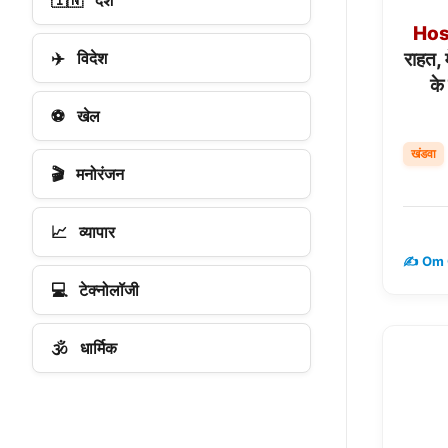
🇮🇳
देश
Hos
✈️
विदेश
राहत, 
के
⚽
खेल
खंडवा
🎬
मनोरंजन
📈
व्यापार
✍️ Om 
💻
टेक्नोलॉजी
🕉️
धार्मिक