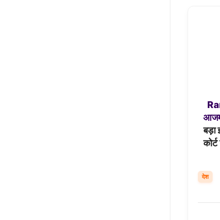
Ra
आज
बड़ा
कोर्
देश