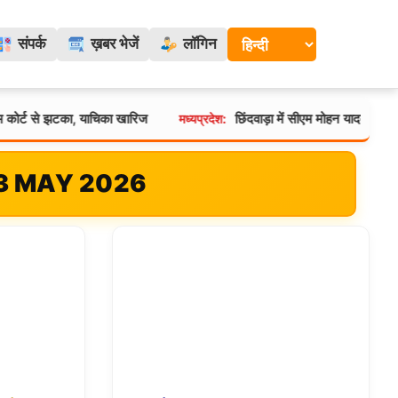
संपर्क
ख़बर भेजें
लॉगिन
से झटका, याचिका खारिज
छिंदवाड़ा में सीएम मोहन यादव का कड़ा एक
मध्यप्रदेश:
23 MAY 2026