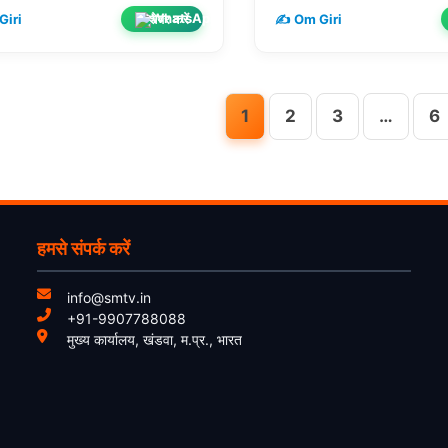
शेयर करें
Giri
✍️ Om Giri
1
2
3
…
6
हमसे संपर्क करें
info@smtv.in
+91-9907788088
मुख्य कार्यालय, खंडवा, म.प्र., भारत