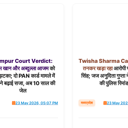
mpur
Court
Verdict:
Twisha
Sharma
Ca
म
खान
और
अब्दुल्ला
आजम
को
तनकर
खड़ा
रहा
आरोपी प
 झटका; दो PAN कार्ड मामले में
सिंह; जज अनुदिता गुप्ता 
ट ने बढ़ाई सजा, अब 10 साल की
की पुलिस रिमां
जेल
मध्यप्रदेश
23 May 2026, 05:07 PM
23 May 202