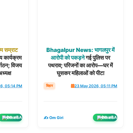
एम
सम्राट
Bhagalpur
News:
भागलपुर
में
य कार्यक्रम
आरोपी
को
पकड़ने
गई पुलिस पर
र्गठन; विजय
पथराव; परिजनों का आरोप—घर में
ध्यक्ष
घुसकर महिलाओं को पीटा
बिहार
6, 05:14 PM
23 May 2026, 05:11 PM
शेयर करें
शेयर करें
✍️ Om Giri