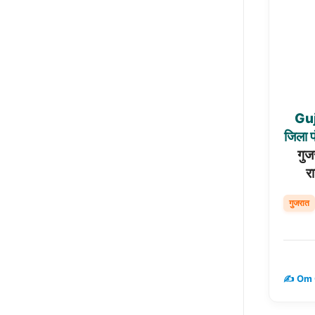
Gu
जिला
गुज
रा
गुजरात
✍️ Om 