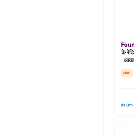
Foun
के रेड
आकाश
खंडवा
✍️ Om 