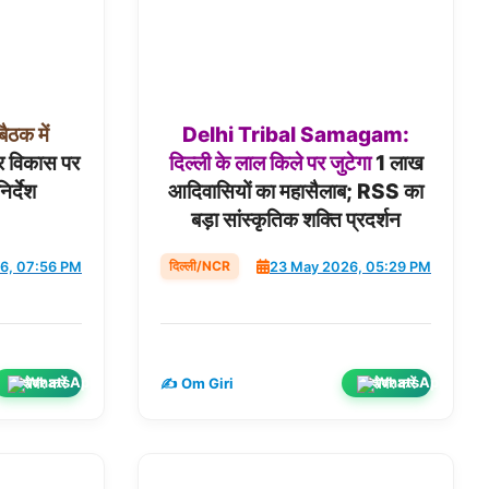
बैठक
में
Delhi
Tribal
Samagam:
 विकास पर
दिल्ली
के
लाल
किले
पर
जुटेगा
1 लाख
िर्देश
आदिवासियों का महासैलाब; RSS का
बड़ा सांस्कृतिक शक्ति प्रदर्शन
दिल्ली/NCR
6, 07:56 PM
23 May 2026, 05:29 PM
शेयर करें
शेयर करें
✍️ Om Giri