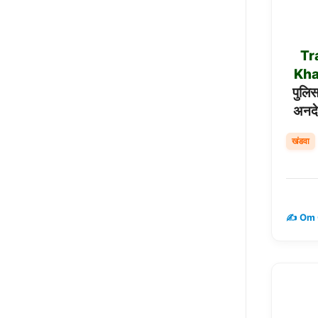
Tr
Kh
पुलिस
अनदे
खंडवा
✍️ Om 