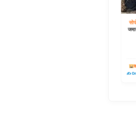
सोप
जमात
ह
✍️ Om