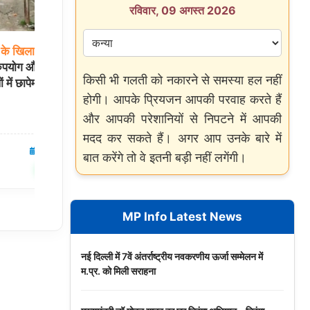
रविवार, 09 अगस्त 2026
के
खिलाफ
CIK
का
कश्मीरी
विस्थापितों
की
वापसी
पर
संसदीय
पैनल
दुरुपयोग और UAPA
की रिपोर्ट: सुरक्षा व आजीविका के आकलन का
किसी भी गलती को नकारने से समस्या हल नहीं
 में छापेमारी
निर्देश, मिलेगा ₹10 लाख का पैकेज
होगी। आपके प्रियजन आपकी परवाह करते हैं
और आपकी परेशानियों से निपटने में आपकी
मदद कर सकते हैं। अगर आप उनके बारे में
08 Aug 2026
हिमाचल प्रदेश
08 Aug 2026
बात करेंगे तो वे इतनी बड़ी नहीं लगेंगी।
✍️ Om Giri
शेयर करें
शेयर करें
MP Info Latest News
नई दिल्ली में 7वें अंतर्राष्ट्रीय नवकरणीय ऊर्जा सम्मेलन में
म.प्र. को मिली सराहना