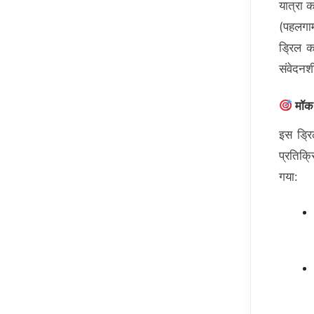
यात्रा क
(पहलगाम
ड्रिल क
संवेदनश
मॉक ड
इस ड्रि
प्रतिक्
गया: