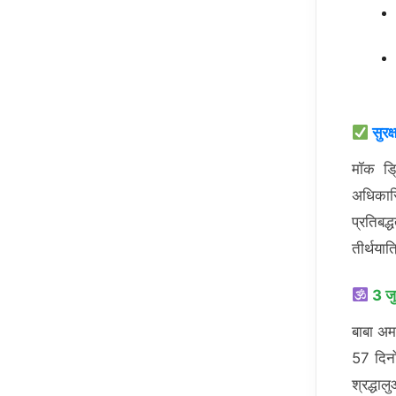
सुरक
मॉक ड्र
अधिकारि
प्रतिबद
तीर्थया
3 जु
बाबा अम
57 दिनो
श्रद्धा