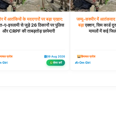
ोर
में
आतंकियों
के
मददगारों
पर
बड़ा
प्रहार:
जम्मू-कश्मीर
में
आतंकवाद
-ए-इस्लामी से जुड़े 26 ठिकानों पर पुलिस
बड़ा
एक्शन, सिम कार्ड 
और CRPF की ताबड़तोड़ छापेमारी
मामलों में कई जिलों
िमाचल प्रदेश
09 Aug 2026
हिमाचल प्रदेश
 Giri
✍️ Om Giri
शेयर करें