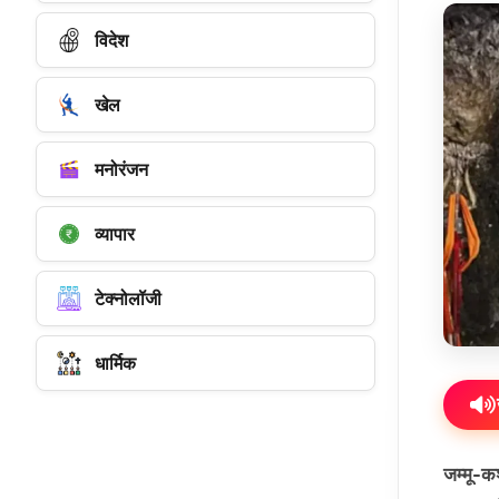
विदेश
खेल
मनोरंजन
व्यापार
टेक्नोलॉजी
धार्मिक
जम्मू-कश