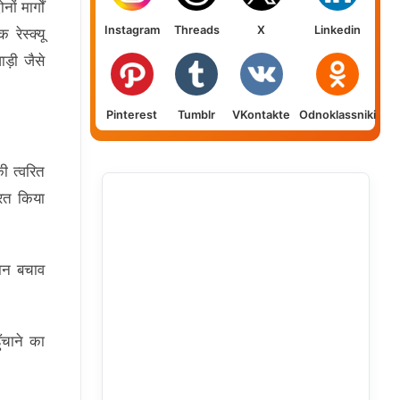
ं मार्गों
Instagram
Threads
X
Linkedin
रेस्क्यू
ड़ी जैसे
Pinterest
Tumblr
VKontakte
Odnoklassniki
ी त्वरित
रित किया
ान बचाव
ँचाने का