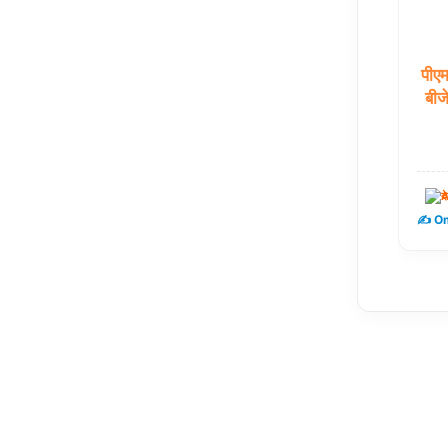
पीए
बीज
द
✍️ Om