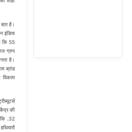
 की शाही
ी बात है।
न इंडिया
है कि 55
आज ग्रुप
ानता है।
म ब्रांड
र विकल्प
ीब्यूटर्स
ेंद्र की
ा कि .32
हथियारों