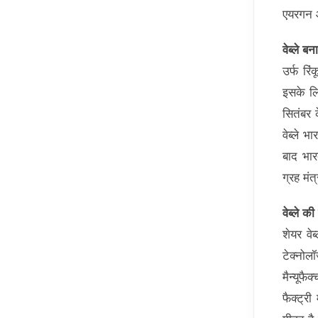
एयरगन औ
वेब्ले 
उर्फ रि
इसके लि
सितंबर क
वेब्ले भ
बाद भार
ग्रह मं
वेब्ले क
शेयर वे
टेक्नोल
मैन्यूफ
फैक्ट्र