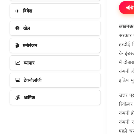
✈️
विदेश
लखनऊ
⚽
खेल
सरकार के
हरदोई 
🎬
मनोरंजन
के इंडस्
में दोब
📈
व्यापार
कंपनी ह
💻
टेक्नोलॉजी
इंडिया 
उत्तर प
🕉️
धार्मिक
रिवॉल्व
कंपनी ह
कंपनी स
पहले चर