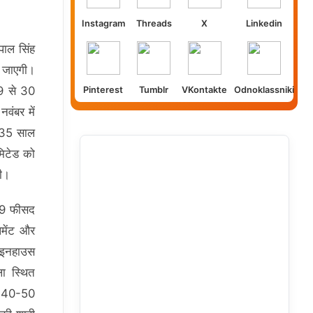
Instagram
Threads
X
Linkedin
 पाल सिंह
आ जाएगी।
29 से 30
Pinterest
Tumblr
VKontakte
Odnoklassniki
नवंबर में
ले 35 साल
मिटेड को
गी।
 49 फीसद
पमेंट और
ी इनहाउस
ला स्थित
ता 40-50