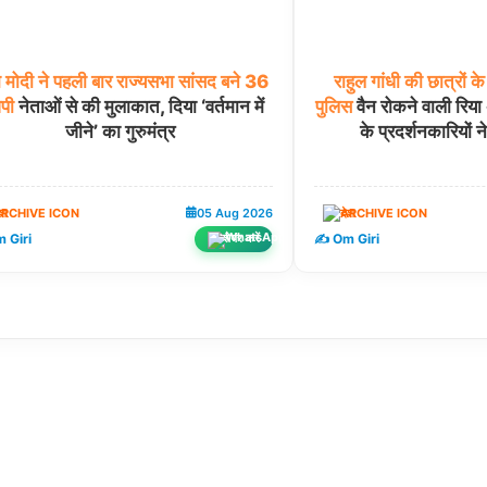
म
मोदी
ने
पहली
बार
राज्यसभा
सांसद
बने
36
राहुल
गांधी
की
छात्रों
के
ेपी
नेताओं से की मुलाकात, दिया ‘वर्तमान में
पुलिस
वैन रोकने वाली रिय
जीने’ का गुरुमंत्र
के प्रदर्शनकारियों न
ेश
05 Aug 2026
देश
 Giri
✍️ Om Giri
शेयर करें