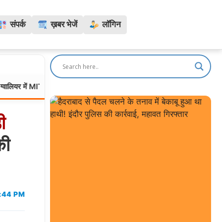
संपर्क
ख़बर भेजें
लॉगिन
 MITS की बीटेक छात्रा ने हॉस्टल में लगाई फांसी, सहेली को वाट्सऐप पर भेजा “बाय” औ
ी
की
5:44 PM