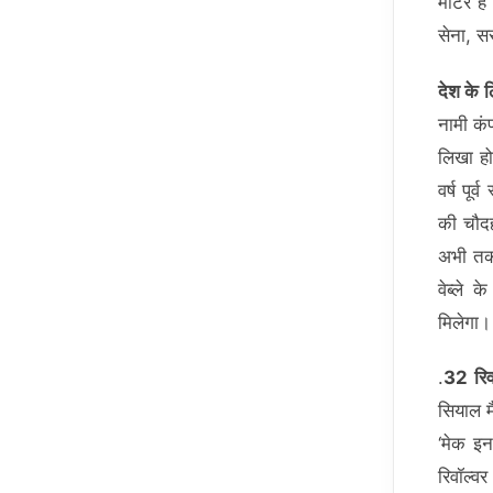
मीटर है
सेना, स
देश के ल
नामी कं
लिखा हो
वर्ष पू
की चौदह
अभी तक 
वेब्ले 
मिलेगा।
.
32 रिव
सियाल म
‘मेक इन
रिवॉल्व