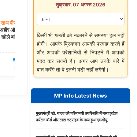
शुक्रवार, 07 अगस्त 2026
साथ
पीसी:
मुंबई
में
इंडियन
आर्मी
अग्निवीर
भर्ती
रैली:
सेंटर
जाने से
ा अहीर और जंतर-मंतर
पहले साथ रख लें ये 9 जरूरी दस्तावेज, वरना होंगे
किसी भी गलती को नकारने से समस्या हल नहीं
े खोले बड़े राज
बाहर!
होगी। आपके प्रियजन आपकी परवाह करते हैं
और आपकी परेशानियों से निपटने में आपकी
05 Aug 2026
देश
05 Aug 2026
मदद कर सकते हैं। अगर आप उनके बारे में
✍️ Om Giri
शेयर करें
शेयर करें
बात करेंगे तो वे इतनी बड़ी नहीं लगेंगी।
MP Info Latest News
मुख्यमंत्री डॉ. यादव की गरिमामयी उपस्थिति में मध्यप्रदेश
पर्यटन बोर्ड और टाटा स्ट्राइव के मध्य हुआ एमओयू