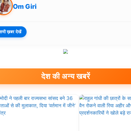
Om Giri
सभी ख़बर देखें
देश की अन्य खबरें