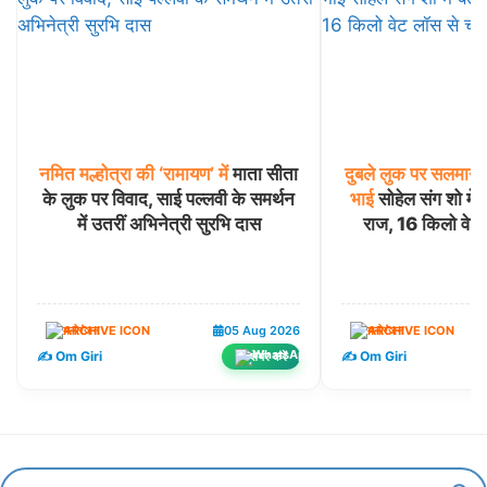
नमित
मल्होत्रा
की
‘रामायण’
में
माता सीता
दुबले
लुक
पर
सलमान
के लुक पर विवाद, साई पल्लवी के समर्थन
भाई
सोहेल संग शो में
में उतरीं अभिनेत्री सुरभि दास
राज, 16 किलो वेट 
मनोरंजन
05 Aug 2026
मनोरंजन
✍️ Om Giri
✍️ Om Giri
शेयर करें