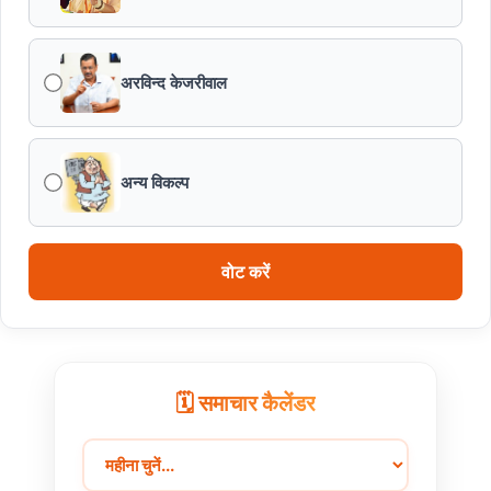
अरविन्द केजरीवाल
अन्य विकल्प
वोट करें
🗓️ समाचार कैलेंडर