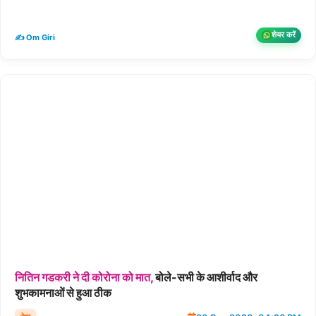
शेयर करें
✍️ Om Giri
नितिन
गडकरी
ने
दी
कोरोना
को
मात,
बोले-सभी के आशीर्वाद और
शुभकामनाओं से हुआ ठीक