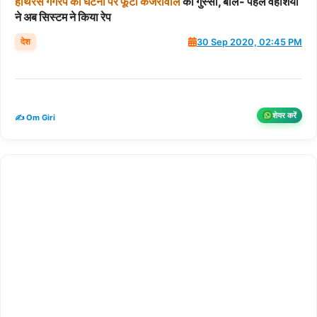
हाथरस
गैंगरेप
की
घटना
पर
फूटा
केजरीवाल
का गुस्सा, बोले- पहले वहशियों
ने अब सिस्टम ने किया रेप
देश
30 Sep 2020, 02:45 PM
शेयर करें
✍️ Om Giri