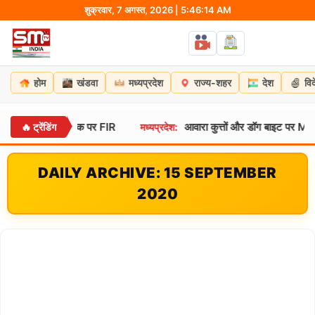
Skip
शुक्रवार, 7 अगस्त, 2026 | 5:46:15 AM
to
content
होम
खंडवा
मध्यप्रदेश
राज्य-शहर
देश
वि
से अधिक पर FIR
आवारा कुत्तों और डॉग बाइट पर MP हाईकोर्ट सख्त: स
🔥 ट्रेंडिंग
मध्यप्रदेश:
DAILY ARCHIVE: 15 SEPTEMBER
2020