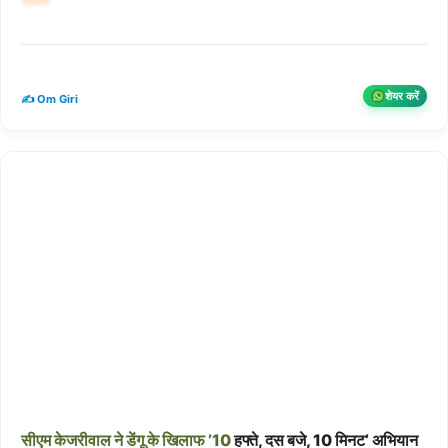
शेयर करें
✍️ Om Giri
सीएम
केजरीवाल
ने
डेंगू
के
खिलाफ
’10
हफ्ते, दस बजे, 10 मिनट’ अभियान