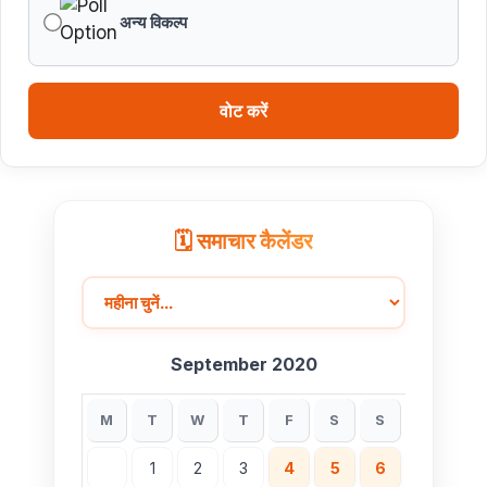
अन्य विकल्प
वोट करें
🗓️ समाचार कैलेंडर
September 2020
M
T
W
T
F
S
S
1
2
3
4
5
6