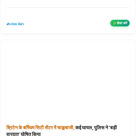
शेयर करें
✍️ Om Giri
ब्रिटेन
के
बर्मिघम
सिटी
सेंटर
में
चाकूबाजी,
कई घायल, पुलिस ने ‘बड़ी
वारदात’ घोषित किया