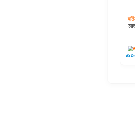
बठिं
लाख
प
✍️ Om