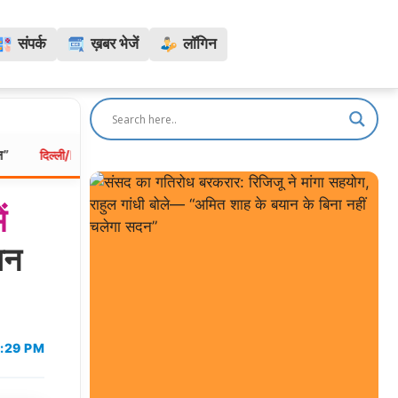
संपर्क
ख़बर भेजें
लॉगिन
सुंदरगढ़ भूमि विवाद: बिना ग्रामसभा की सहमति 12 गांवों की जमीन पर कब्जा
्ली/NCR:
ें
ान
3:29 PM