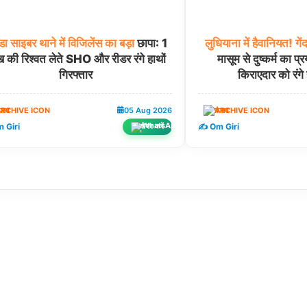
डा
साइबर
थाने
में
विजिलेंस
का
बड़ा
छापा: 1
लुधियाना
में
हैवानियत!
गें
 की रिश्वत लेते SHO और रीडर रंगे हाथों
मासूम से दुष्कर्म का प्र
गिरफ्तार
किराएदार को रंगे 
ंजाब
05 Aug 2026
पंजाब
 Giri
✍️ Om Giri
शेयर करें