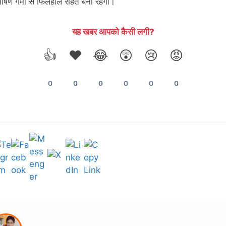
 भीषण गर्मी से फिलहाल राहत बनी रहेगी।
यह खबर आपको कैसी लगी?
👍
❤️
😂
😲
😢
😡
0
0
0
0
0
0