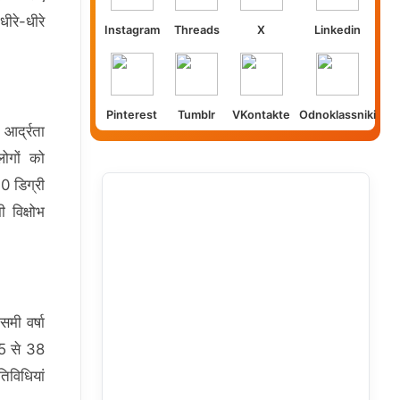
ीरे-धीरे
Instagram
Threads
X
Linkedin
Pinterest
Tumblr
VKontakte
Odnoklassniki
आर्द्रता
ोगों को
0 डिग्री
 विक्षोभ
मी वर्षा
35 से 38
िविधियां