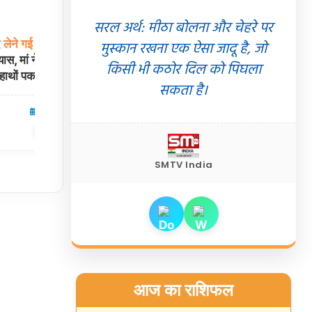
सरल अर्थ: मीठा बोलना और चेहरे पर
द
लेने
गई
5
साल
की
लुधियाना:
बादशाह
टूरिस्ट
बस
के
कंडक्टर
मुस्कान रखना एक ऐसा जादू है, जो
यास, मां ने पड़ोसी
गुरसेवक
सिंह के साथ दर्दनाक हादसा, पुलिस ने
किसी भी कठोर दिल को पिघला
हाथों पकड़ा
आरोपी चालक पर दर्ज किया केस
सकता है।
05 Aug 2026
पंजाब
05 Aug 2026
✍️ Om Giri
शेयर करें
शेयर करें
SMTV India
आज का राशिफल