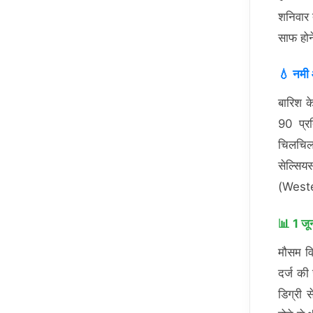
शनिवार 
साफ होने
💧 नमी
बारिश क
90 प्र
चिलचिला
सेल्सिय
(Weste
📊 1 जू
मौसम वि
दर्ज की
डिग्री 