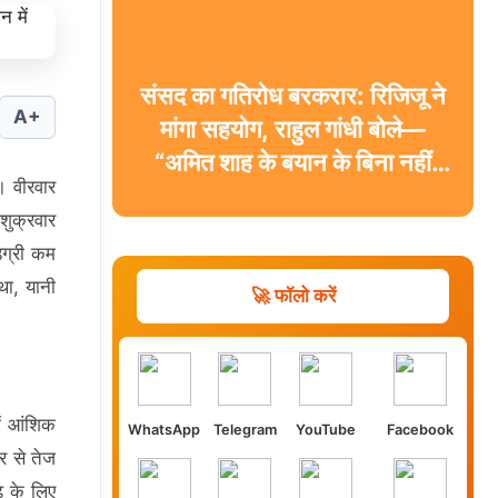
संसद का गतिरोध बरकरार: रिजिजू ने
A+
मांगा सहयोग, राहुल गांधी बोले—
“अमित शाह के बयान के बिना नहीं
। वीरवार
चलेगा सदन”
शुक्रवार
िग्री कम
था, यानी
🚀 फॉलो करें
ें आंशिक
WhatsApp
Telegram
YouTube
Facebook
र से तेज
़ के लिए