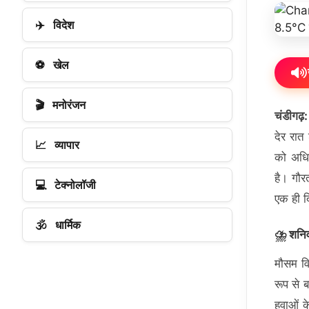
✈️
विदेश
⚽
खेल
🎬
मनोरंजन
चंडीगढ़:
देर रात
📈
व्यापार
को अधिक
है। गौर
💻
टेक्नोलॉजी
एक ही द
🕉️
धार्मिक
⛈️ शनिव
मौसम वि
रूप से 
हवाओं क