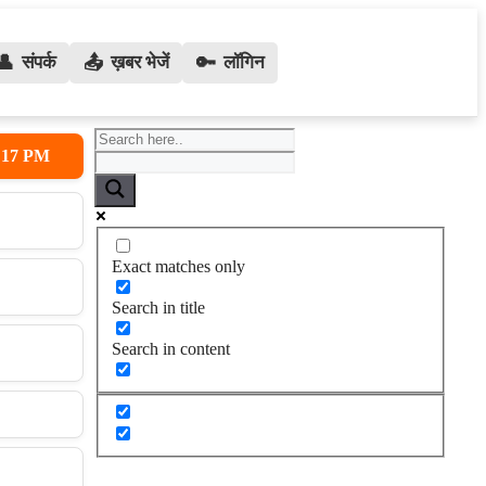
👤
संपर्क
📤
ख़बर भेजें
🔑
लॉगिन
38:18 PM
 पवार संग 5 घंटे चली बैठक
अतीक अहमद के बेटों उमर और अली को मिल
उत्तरप्रदेश:
Exact matches only
Search in title
Search in content