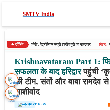
Skip
to
content
SMTV India
रा रहे पैसे’, पेट्रोलियम मंत्री हरदीप पुरी का पलटवार
🔥 ट्रेंडिंग
महाराष्ट्र राजनी
बिहार:
Krishnavataram
Part
1:
फि
सफलता
के
बाद
हरिद्वार
पहुंची ‘क
की टीम, संतों और बाबा रामदेव से
आशीर्वाद
मनोरंजन