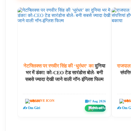
नेटफ्लिक्स
पर
रणवीर
सिंह
की
‘धुरंधर’
का
दुनिया
राजपाल
भर में डंका! को-CEO टेड सारंडोस बोले- बनी
संपत्त
सबसे ज्यादा देखी जाने वाली नॉन-इंग्लिश फिल्म
मनोरंजन
मनोरं
07 Aug 2026
✍️ Om Giri
✍️ Om Gi
शेयर करें