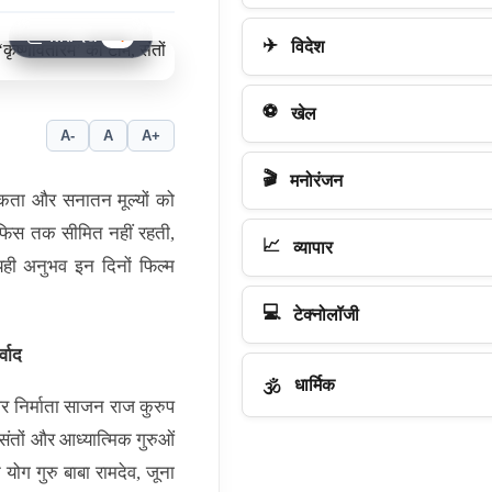
गैलरी देखें
+4
✈️
विदेश
⚽
खेल
A-
A
A+
🎬
मनोरंजन
िकता और सनातन मूल्यों को
फिस तक सीमित नहीं रहती,
📈
व्यापार
ही अनुभव इन दिनों फिल्म
💻
टेक्नोलॉजी
्वाद
धार्मिक
🕉️
 और निर्माता साजन राज कुरुप
त संतों और आध्यात्मिक गुरुओं
योग गुरु बाबा रामदेव, जूना