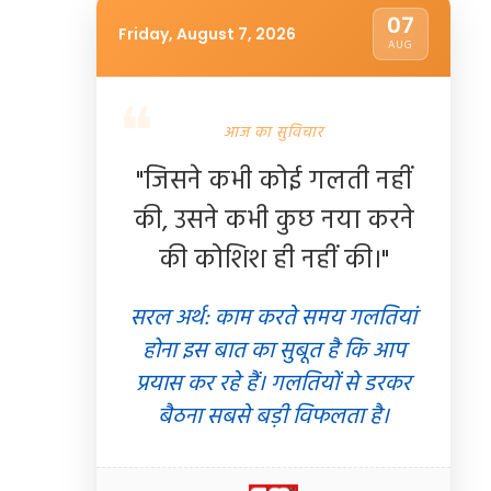
07
Friday, August 7, 2026
AUG
आज का सुविचार
"जिसने कभी कोई गलती नहीं
की, उसने कभी कुछ नया करने
’
में
माता सीता के
दुबले
लुक
पर
सलमान
खान
ने
तोड़ी
चुप्पी:
भाई
की कोशिश ही नहीं की।"
 समर्थन में उतरीं
सोहेल संग शो में बताया फिटनेस का राज, 16
ि दास
किलो वेट लॉस से चौंकाया
सरल अर्थ: काम करते समय गलतियां
होना इस बात का सुबूत है कि आप
प्रयास कर रहे हैं। गलतियों से डरकर
मनोरंजन
05 Aug 2026
04 Aug 2026
✍️ Om Giri
शेयर करें
शेयर करें
बैठना सबसे बड़ी विफलता है।