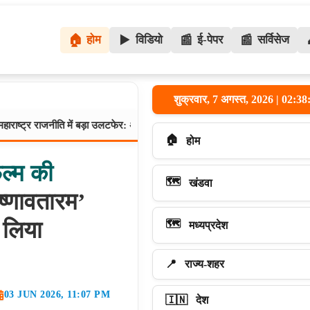
🏠
होम
▶️
विडियो
📰
ई-पेपर
📰
सर्विसेज
शुक्रवार, 7 अगस्त, 2026 | 02:
ति में बड़ा उलटफेर: अजित पवार की NCP की रणनीति संभालेंगे प्रशांत किशोर? सुनेत्रा
🏠
होम
ल्म
की
🗺️
खंडवा
ृष्णावतारम’
 लिया
🗺️
मध्यप्रदेश
📍
राज्य-शहर
03 JUN 2026, 11:07 PM
🇮🇳
देश