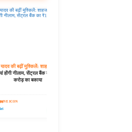
यादव
की
बढ़ीं
मुश्किलें:
शाहजहांपुर
की दो
नमित
मल्होत्रा
की
‘रामायण
ियां होंगी नीलाम, सेंट्रल बैंक का ₹16.61
लुक पर विवाद, साई पल्लवी के
करोड़ का बकाया
अभिनेत्री सुरभ
जन
मनोरंजन
06 Aug 2026
ri
✍️ Om Giri
शेयर करें