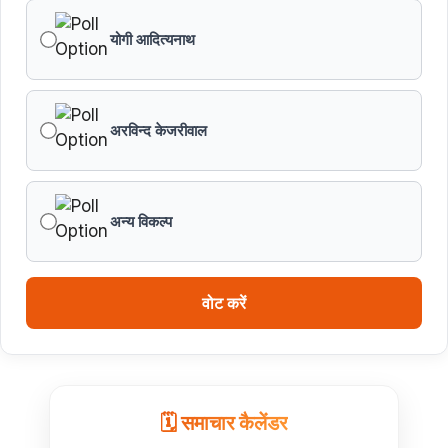
योगी आदित्यनाथ
अरविन्द केजरीवाल
अन्य विकल्प
वोट करें
🗓️ समाचार कैलेंडर