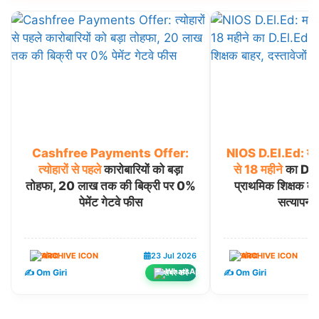
Cashfree
Payments
Offer:
NIOS
D.El.Ed:
मध
त्योहारों
से
पहले
कारोबारियों को बड़ा
से
18
महीने
का D.El
तोहफा, 20 लाख तक की बिक्री पर 0%
प्राथमिक शिक्षक बाह
पेमेंट गेटवे फीस
सत्यापन अ
खंडवा
23 Jul 2026
खंडवा
✍️ Om Giri
✍️ Om Giri
शेयर करें