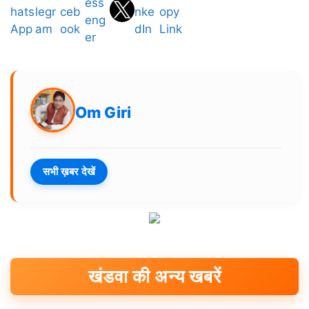
Om Giri
सभी ख़बर देखें
खंडवा की अन्य खबरें