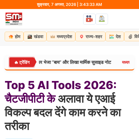
Skip
शुक्रवार, 7 अगस्त, 2026 | 3:43:34 AM
to
content
होम
खंडवा
मध्यप्रदेश
राज्य-शहर
देश
वि
को वाट्सऐप पर भेजा “बाय” और लिखा मार्मिक सुसाइड नोट
मंडला में इंस
🔥 ट्रेंडिंग
मध्यप्रदेश:
Top
5
AI
Tools
2026:
चैटजीपीटी
के
अलावा ये एआई
विकल्प बदल देंगे काम करने का
तरीका