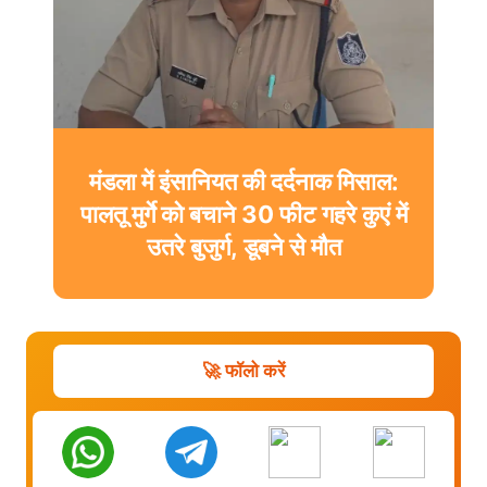
मंडला में इंसानियत की दर्दनाक मिसाल:
पालतू मुर्गे को बचाने 30 फीट गहरे कुएं में
उतरे बुजुर्ग, डूबने से मौत
🚀 फॉलो करें