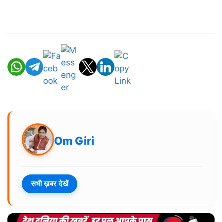
Om Giri
सभी ख़बर देखें