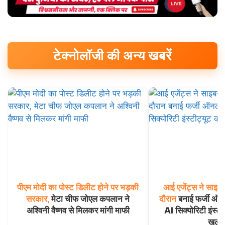
टेक्नोलॉजी की अन्य खबरें
पीएम
मोदी
का
पोस्ट
डिलीट
होने
पर
भड़की
आई
एजेंट्स
ने
साइबर
सरकार,
मेटा चीफ जोएल कपलान ने
दौरान
बनाई फर्जी ऑन
अश्विनी वैष्णव से मिलकर मांगी माफी
AI सिक्योरिटी इंस्टीट्
खुला