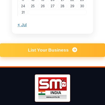
24
25
26
27
28
29
30
31
« Jul
List Your Business