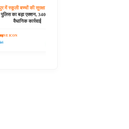
ुर
में
स्कूली
बच्चों
की
सुरक्षा
को
लेकर
धमतरी
की
बेटी
रेणुका
गोस्व
 पुलिस का बड़ा एक्शन, 340 वाहनों पर हुई
भवन से बुलावा, 15 अगस्त क
वैधानिक कार्रवाई
समारोह में होंगी
सगढ़
छत्तीसगढ़
07 Aug 2026
ri
✍️ Om Giri
शेयर करें