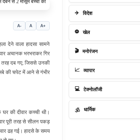
✈️
विदेश
A-
A
A+
⚽
खेल
ला देने वाला हादसा सामने
🎬
मनोरंजन
दीवार अचानक भरभराकर गिर
पूरी तरह दब गए, जिससे उनकी
📈
व्यापार
बे की चपेट में आने से गंभीर
💻
टेक्नोलॉजी
धार्मिक
🕉️
े घर की दीवार कच्ची थी।
ीवार पूरी तरह से सीलन पकड़
वार ढह गई। हादसे के समय