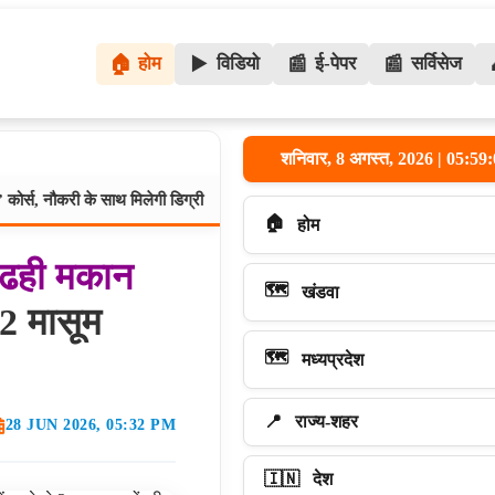
🏠
होम
▶️
विडियो
📰
ई-पेपर
📰
सर्विसेज
शनिवार, 8 अगस्त, 2026 | 05:5
ी के साथ मिलेगी डिग्री
भोपाल में 80 हजार दुकानों पर मंडराया संकट:
मध्यप्रदेश:
🏠
होम
ढही
मकान
🗺️
खंडवा
 2 मासूम
🗺️
मध्यप्रदेश
📍
राज्य-शहर
28 JUN 2026, 05:32 PM
🇮🇳
देश