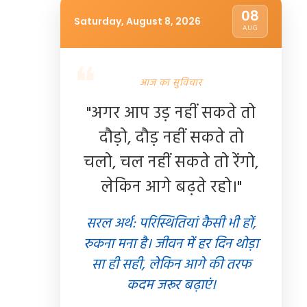
08
ामी
को
राष्ट्रपति
धमतरी
में
एक्शन
मोड
में
प्रशासन:
कलेक्टर
के
Saturday, August 8, 2026
AUG
ो स्वतंत्रता दिवस
निर्देश पर स्कूल बसों की चेकिंग, 2 बिना परमिट
 शामिल
बसों पर लगा जुर्माना
आज का सुविचार
छत्तीसगढ़
07 Aug 2026
07 Aug 2026
✍️ Om Giri
शेयर करें
शेयर करें
"अगर आप उड़ नहीं सकते तो
दौड़ो, दौड़ नहीं सकते तो
चलो, चल नहीं सकते तो रेंगो,
लेकिन आगे बढ़ते रहो।"
सरल अर्थ: परिस्थितियां कैसी भी हों,
रुकना मना है। जीवन में हर दिन थोड़ा
सा ही सही, लेकिन आगे की तरफ
कदम जरूर बढ़ाएं।