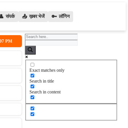
👤
संपर्क
📤
ख़बर भेजें
🔑
लॉगिन
9:08 PM
 सुप्रीम कोर्ट के आदेश से 5 लाख लोगों का रोजगार खतरे में; मास्टर प्लान पर टिकी निगा
Exact matches only
Search in title
Search in content