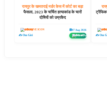
रायपुर
के
खमतराई
मर्डर
केस
में
कोर्ट
का
बड़ा
रायप
फैसला, 2023 के चर्चित हत्याकांड के चारों
ट्रैफिक
दोषियों को उम्रकैद
छत्तीसगढ़
छत्ती
07 Aug 2026
✍️ Om Giri
✍️ Om Gi
शेयर करें