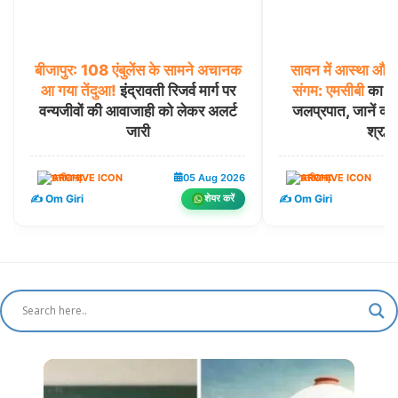
बीजापुर:
108
एंबुलेंस
के
सामने
अचानक
सावन
में
आस्था
और
आ
गया
तेंदुआ!
इंद्रावती रिजर्व मार्ग पर
संगम:
एमसीबी
का कर्
वन्यजीवों की आवाजाही को लेकर अलर्ट
जलप्रपात, जानें क्यों
जारी
श्रद्धा
छत्तीसगढ़
05 Aug 2026
छत्तीसगढ़
✍️ Om Giri
✍️ Om Giri
शेयर करें