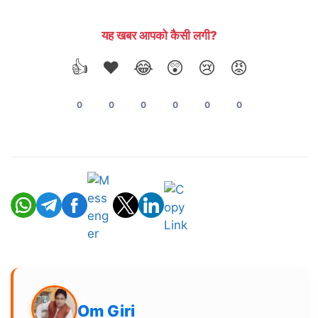
यह खबर आपको कैसी लगी?
👍
❤️
😂
😲
😢
😡
0
0
0
0
0
0
Om Giri