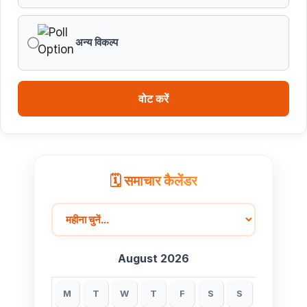
अन्य विकल्प
वोट करें
🗓️ समाचार कैलेंडर
August 2026
M
T
W
T
F
S
S