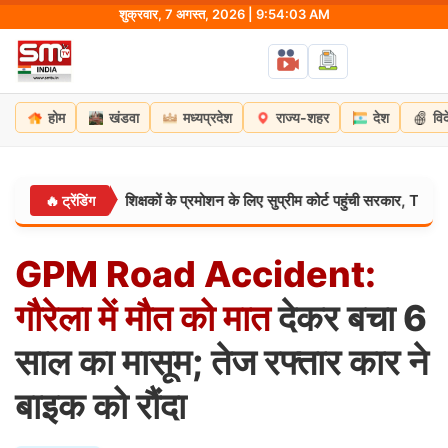
Skip
शुक्रवार, 7 अगस्त, 2026 | 9:54:04 AM
to
content
होम
खंडवा
मध्यप्रदेश
राज्य-शहर
देश
वि
े 75 हजार शिक्षकों के प्रमोशन के लिए सुप्रीम कोर्ट पहुंची सरकार, TET समकक्ष मान्यत
🔥 ट्रेंडिंग
GPM
Road
Accident:
गौरेला
में
मौत
को
मात
देकर बचा 6
साल का मासूम; तेज रफ्तार कार ने
बाइक को रौंदा