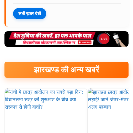
सभी ख़बर देखें
झारखण्ड की अन्य खबरें