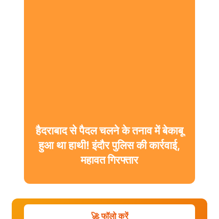
हैदराबाद से पैदल चलने के तनाव में बेकाबू
हुआ था हाथी! इंदौर पुलिस की कार्रवाई,
महावत गिरफ्तार
🚀 फॉलो करें