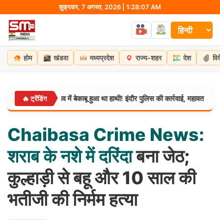
Skip
शुक्रवार, 7 अगस्त, 2026 | 1:28:08 AM
to
content
होम
खंडवा
मध्यप्रदेश
राज्य-शहर
देश
वि
 चलने के तनाव में बेकाबू हुआ था हाथी! इंदौर पुलिस की कार्रवाई, महावत गिरफ्तार
🔥 ट्रेंडिंग
म
Chaibasa
Crime
News:
शराब
के
नशे
में
दरिंदा
बना जेठ;
कुल्हाड़ी से बहू और 10 साल की
भतीजी की निर्मम हत्या