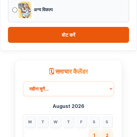
28 के बजट अनुमान तथा वित्तीय वर्ष 2028-29, 2029-30 के
अन्य विकल्प
लिए रोलिंग बजट की तैयारी हेतु बजट कार्यक्रम
मध्यप्रदेश हॉकी टीम ने रचा जीत का नया अध्याय
वोट करें
🗓️ समाचार कैलेंडर
August 2026
M
T
W
T
F
S
S
1
2